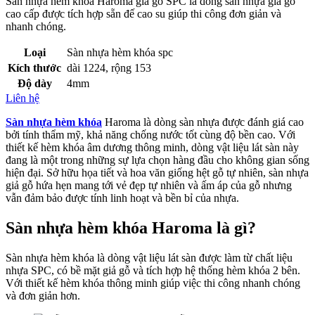
Sàn nhựa hèm khóa
Haroma
giả gỗ SPC là dòng sàn nhựa giả gỗ
cao cấp được tích hợp sẵn đế cao su giúp thi công đơn giản và
nhanh chóng.
Loại
Sàn nhựa hèm khóa spc
Kích thước
dài 1224, rộng 153
Độ dày
4mm
Liên hệ
Sàn nhựa hèm khóa
Haroma là dòng sàn nhựa được đánh giá cao
bởi tính thẩm mỹ, khả năng chống nước tốt cùng độ bền cao. Với
thiết kế hèm khóa âm dương thông minh, dòng vật liệu lát sàn này
đang là một trong những sự lựa chọn hàng đầu cho không gian sống
hiện đại. Sở hữu họa tiết và hoa văn giống hệt gỗ tự nhiên, sàn nhựa
giả gỗ hứa hẹn mang tới vẻ đẹp tự nhiên và ấm áp của gỗ nhưng
vẫn đảm bảo được tính linh hoạt và bền bỉ của nhựa.
Sàn nhựa hèm khóa Haroma là gì?
Sàn nhựa hèm khóa là dòng vật liệu lát sàn được làm từ chất liệu
nhựa SPC, có bề mặt giả gỗ và tích hợp hệ thống hèm khóa 2 bên.
Với thiết kế hèm khóa thông minh giúp việc thi công nhanh chóng
và đơn giản hơn.