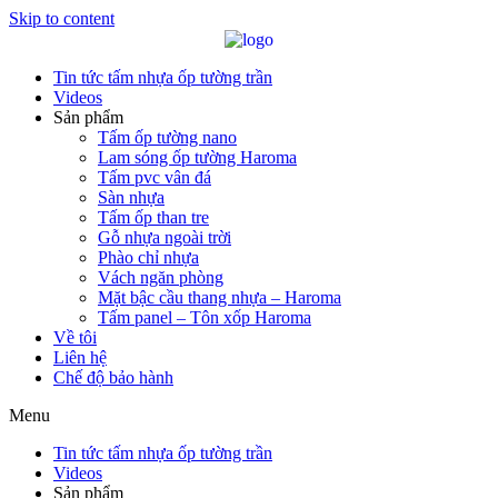
Skip to content
Tin tức tấm nhựa ốp tường trần
Videos
Sản phẩm
Tấm ốp tường nano
Lam sóng ốp tường Haroma
Tấm pvc vân đá
Sàn nhựa
Tấm ốp than tre
Gỗ nhựa ngoài trời
Phào chỉ nhựa
Vách ngăn phòng
Mặt bậc cầu thang nhựa – Haroma
Tấm panel – Tôn xốp Haroma
Về tôi
Liên hệ
Chế độ bảo hành
Menu
Tin tức tấm nhựa ốp tường trần
Videos
Sản phẩm