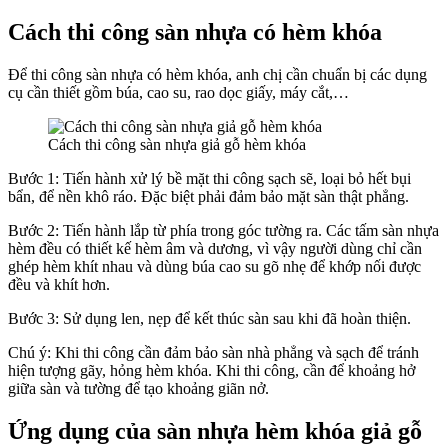
Cách thi công sàn nhựa có hèm khóa
Để thi công sàn nhựa có hèm khóa, anh chị cần chuẩn bị các dụng
cụ cần thiết gồm búa, cao su, rao dọc giấy, máy cắt,…
Cách thi công sàn nhựa giả gỗ hèm khóa
Bước 1: Tiến hành xử lý bề mặt thi công sạch sẽ, loại bỏ hết bụi
bẩn, để nền khô ráo. Đặc biệt phải đảm bảo mặt sàn thật phẳng.
Bước 2: Tiến hành lắp từ phía trong góc tường ra. Các tấm sàn nhựa
hèm đều có thiết kế hèm âm và dương, vì vậy người dùng chỉ cần
ghép hèm khít nhau và dùng búa cao su gõ nhẹ để khớp nối được
đều và khít hơn.
Bước 3: Sử dụng len, nẹp để kết thúc sàn sau khi đã hoàn thiện.
Chú ý: Khi thi công cần đảm bảo sàn nhà phẳng và sạch để tránh
hiện tượng gãy, hỏng hèm khóa. Khi thi công, cần để khoảng hở
giữa sàn và tường để tạo khoảng giãn nở.
Ứng dụng của sàn nhựa hèm khóa giả gỗ