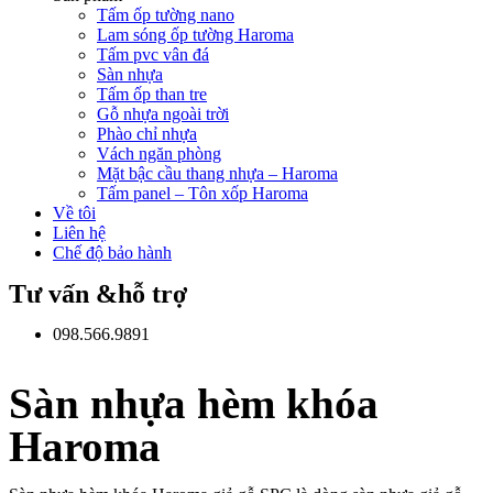
Tấm ốp tường nano
Lam sóng ốp tường Haroma
Tấm pvc vân đá
Sàn nhựa
Tấm ốp than tre
Gỗ nhựa ngoài trời
Phào chỉ nhựa
Vách ngăn phòng
Mặt bậc cầu thang nhựa – Haroma
Tấm panel – Tôn xốp Haroma
Về tôi
Liên hệ
Chế độ bảo hành
Tư vấn &hỗ trợ
098.566.9891
Sàn nhựa hèm khóa
Haroma