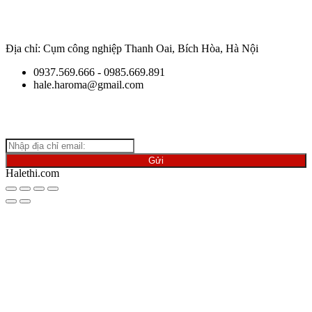
Địa chỉ: Cụm công nghiệp Thanh Oai, Bích Hòa, Hà Nội
0937.569.666 - 0985.669.891
hale.haroma@gmail.com
Giữ
liên lạc với chúng tôi để cập nhật những thông tin mới nhất
về ngành vật liệu.
Halethi.com