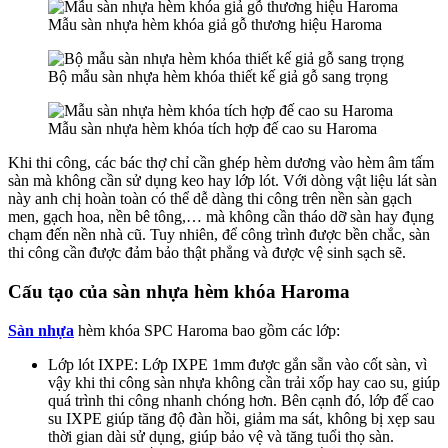
Mẫu sàn nhựa hèm khóa giả gỗ thương hiệu Haroma
Bộ mẫu sàn nhựa hèm khóa thiết kế giả gỗ sang trọng
Mẫu sàn nhựa hèm khóa tích hợp đế cao su Haroma
Khi thi công, các bác thợ chỉ cần ghép hèm dương vào hèm âm tấm
sàn mà không cần sử dụng keo hay lớp lót. Với dòng vật liệu lát sàn
này anh chị hoàn toàn có thể dễ dàng thi công trên nền sàn gạch
men, gạch hoa, nền bê tông,… mà không cần tháo dỡ sàn hay đụng
chạm đến nền nhà cũ. Tuy nhiên, để công trình được bền chắc, sàn
thi công cần được đảm bảo thật phẳng và được vệ sinh sạch sẽ.
Cấu tạo của sàn nhựa hèm khóa Haroma
Sàn nhựa
hèm khóa SPC Haroma bao gồm các lớp:
Lớp lót IXPE: Lớp IXPE 1mm được gắn sẵn vào cốt sàn, vì
vậy khi thi công sàn nhựa không cần trải xốp hay cao su, giúp
quá trình thi công nhanh chóng hơn. Bên cạnh đó, lớp đế cao
su IXPE giúp tăng độ đàn hồi, giảm ma sát, không bị xẹp sau
thời gian dài sử dụng, giúp bảo vệ và tăng tuổi thọ sàn.