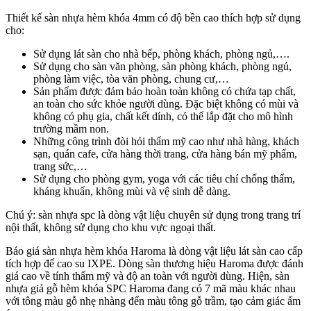
Thiết kế sàn nhựa hèm khóa 4mm có độ bền cao thích hợp sử dụng
cho:
Sử dụng lát sàn cho nhà bếp, phòng khách, phòng ngủ,….
Sử dụng cho sàn văn phòng, sàn phòng khách, phòng ngủ,
phòng làm việc, tòa văn phòng, chung cư,…
Sản phẩm được đảm bảo hoàn toàn không có chứa tạp chất,
an toàn cho sức khỏe người dùng. Đặc biệt không có mùi và
không có phụ gia, chất kết dính, có thể lắp đặt cho mô hình
trường mầm non.
Những công trình đòi hỏi thẩm mỹ cao như nhà hàng, khách
sạn, quán cafe, cửa hàng thời trang, cửa hàng bán mỹ phẩm,
trang sức,…
Sử dụng cho phòng gym, yoga với các tiêu chí chống thấm,
kháng khuẩn, không mùi và vệ sinh dễ dàng.
Chú ý: sàn nhựa spc là dòng vật liệu chuyên sử dụng trong trang trí
nội thất, không sử dụng cho khu vực ngoại thất.
Báo giá sàn nhựa hèm khóa Haroma
là dòng vật liệu lát sàn cao cấp
tích hợp đế cao su IXPE. Dòng sàn thương hiệu Haroma được đánh
giá cao về tính thẩm mỹ và độ an toàn với người dùng. Hiện, sàn
nhựa giả gỗ hèm khóa SPC Haroma đang có 7 mã màu khác nhau
với tông màu gỗ nhẹ nhàng đến màu tông gỗ trầm, tạo cảm giác ấm