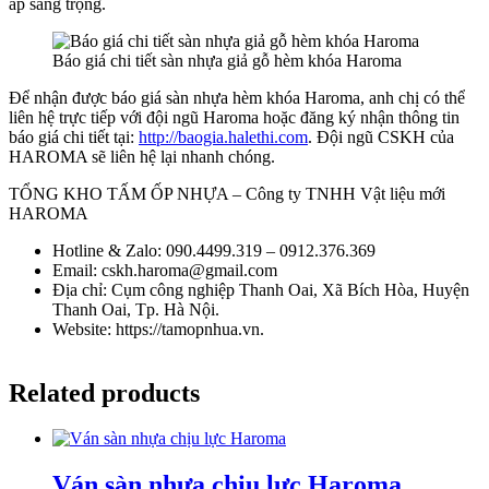
áp sang trọng.
Báo giá chi tiết sàn nhựa giả gỗ hèm khóa Haroma
Để nhận được báo giá sàn nhựa hèm khóa Haroma, anh chị có thể
liên hệ trực tiếp với đội ngũ Haroma hoặc đăng ký nhận thông tin
báo giá chi tiết tại:
http://baogia.halethi.com
. Đội ngũ CSKH của
HAROMA sẽ liên hệ lại nhanh chóng.
TỔNG KHO TẤM ỐP NHỰA – Công ty TNHH Vật liệu mới
HAROMA
Hotline & Zalo: 090.4499.319 – 0912.376.369
Email: cskh.haroma@gmail.com
Địa chỉ: Cụm công nghiệp Thanh Oai, Xã Bích Hòa, Huyện
Thanh Oai, Tp. Hà Nội.
Website: https://tamopnhua.vn.
Related products
Ván sàn nhựa chịu lực Haroma