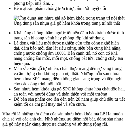
phòng bếp, nhà tắm,…
Bề mặt sản phẩm chống trơn trượt, ẩm ướt tuyệt đối
Ứng dụng sàn nhựa giả gỗ hèm khóa trong trang trí nội thất
Khả năng chống thấm ngược tốt nên đảm bảo tránh được tình
trạng sàn bị cong vênh hay phồng rộp khi sử dụng.
Là dòng vật liệu mới được nghiên cứu trên công nghệ hiện
đại, đảm bảo mỗi tấm lát siêu cứng, siêu bền cùng khả năng
chống nước chống ẩm 100%. Bên cạnh đó, nó còn có khả
năng chống ẩm mốc, mối mọt, chống bắt lửa, chống cháy lan
hiệu quả.
Màu sắc vân gỗ tự nhiên, chân thực mang đến sự sang trọng
và ấn tượng cho không gian nội thất. Những mẫu sàn nhựa
hèm khóa SPC mang đến không gian sang trọng và tiện nghi
cho các công trình nội thất.
Sàn nhựa hèm khóa giả gỗ SPC không chứa hóa chất độc hại,
an toàn với người dùng và thân thiện với môi trường
Độ bền sản phẩm cao lên đến trên 20 năm giúp chủ đầu tư tiết
kiệm tối đa chi phí thay thế và sửa chữa.
Vừa rồi là những ưu điểm của sàn nhựa hèm khóa mà Lê Hạ muốn
chia sẻ với các anh chị. Nhờ những ưu điểm nổi bật, dòng sàn nhựa
giả gỗ này ngày càng được ưa chuộng và sử dụng rộng rãi.