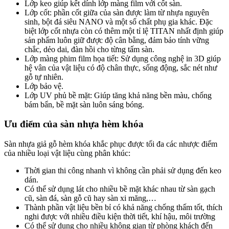
Lớp keo giúp kết dính lớp màng film với cốt sàn.
Lớp cốt: phần cốt giữa của sàn được làm từ nhựa nguyên
sinh, bột đá siêu NANO và một số chất phụ gia khác. Đặc
biệt lớp cốt nhựa còn có thêm một tỉ lệ TITAN nhất định giúp
sản phẩm luôn giữ được độ cân bằng, đảm bảo tính vững
chắc, dẻo dai, đàn hồi cho từng tấm sàn.
Lớp màng phim film họa tiết: Sử dụng công nghệ in 3D giúp
hệ vân của vật liệu có độ chân thực, sống động, sắc nét như
gỗ tự nhiên.
Lớp bảo vệ.
Lớp UV phủ bề mặt: Giúp tăng khả năng bền màu, chống
bám bẩn, bề mặt sàn luôn sáng bóng.
Ưu điểm của sàn nhựa hèm khóa
Sàn nhựa giả gỗ hèm khóa khắc phục được tối đa các nhược điểm
của nhiều loại vật liệu cùng phân khúc:
Thời gian thi công nhanh vì không cần phải sử dụng đến keo
dán.
Có thể sử dụng lát cho nhiều bề mặt khác nhau từ sàn gạch
cũ, sàn đá, sàn gỗ cũ hay sàn xi măng,…
Thành phần vật liệu bền bỉ có khả năng chống thấm tốt, thích
nghi được với nhiều điều kiện thời tiết, khí hậu, môi trường
Có thể sử dụng cho nhiều không gian từ phòng khách đến