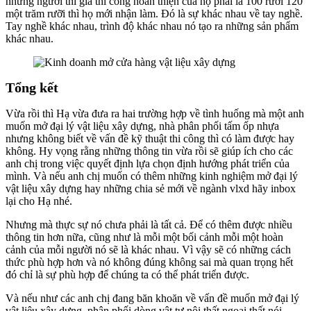
những người thì giá thi công hoàn thiện của họ phải là 100 rưỡi 120
một trăm rưỡi thì họ mới nhận làm. Đó là sự khác nhau về tay nghề.
Tay nghề khác nhau, trình độ khác nhau nó tạo ra những sản phẩm
khác nhau.
Tổng kết
Vừa rồi thì Hạ vừa đưa ra hai trường hợp về tình huống mà một anh
muốn mở đại lý vật liệu xây dựng, nhà phân phối tấm ốp nhựa
nhưng không biết về vấn đề kỹ thuật thi công thì có làm được hay
không. Hy vọng rằng những thông tin vừa rồi sẽ giúp ích cho các
anh chị trong việc quyết định lựa chọn định hướng phát triển của
mình. Và nếu anh chị muốn có thêm những kinh nghiệm mở đại lý
vật liệu xây dựng hay những chia sẻ mới về ngành vlxd hãy inbox
lại cho Hạ nhé.
Nhưng mà thực sự nó chưa phải là tất cả. Để có thêm được nhiều
thông tin hơn nữa, cũng như là mỗi một bối cảnh mỗi một hoàn
cảnh của mỗi người nó sẽ là khác nhau. Vì vậy sẽ có những cách
thức phù hợp hơn và nó không đúng không sai mà quan trọng hết
đó chỉ là sự phù hợp để chúng ta có thể phát triển được.
Và nếu như các anh chị đang băn khoăn về vấn đề muốn mở đại lý
vật liệu xây dựng, phân phối dòng vật tư nội thất ngoại thất nói