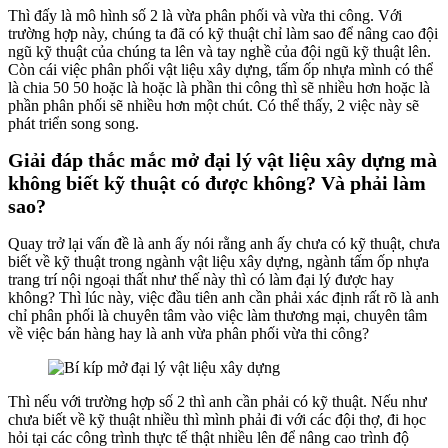
Thì đấy là mô hình số 2 là vừa phân phối và vừa thi công. Với
trường hợp này, chúng ta đã có kỹ thuật chỉ làm sao để nâng cao đội
ngũ kỹ thuật của chúng ta lên và tay nghề của đội ngũ kỹ thuật lên.
Còn cái việc phân phối vật liệu xây dựng, tấm ốp nhựa mình có thể
là chia 50 50 hoặc là hoặc là phần thi công thì sẽ nhiều hơn hoặc là
phần phân phối sẽ nhiều hơn một chút. Có thể thấy, 2 việc này sẽ
phát triển song song.
Giải đáp thắc mắc mở đại lý vật liệu xây dựng mà
không biết kỹ thuật có được không? Và phải làm
sao?
Quay trở lại vấn đề là anh ấy nói rằng anh ấy chưa có kỹ thuật, chưa
biết về kỹ thuật trong ngành vật liệu xây dựng, ngành tấm ốp nhựa
trang trí nội ngoại thất như thế này thì có làm đại lý được hay
không? Thì lúc này, việc đầu tiên anh cần phải xác định rất rõ là anh
chỉ phân phối là chuyên tâm vào việc làm thương mại, chuyên tâm
về việc bán hàng hay là anh vừa phân phối vừa thi công?
Thì nếu với trường hợp số 2 thì anh cần phải có kỹ thuật. Nếu như
chưa biết về kỹ thuật nhiều thì mình phải đi với các đội thợ, đi học
hỏi tại các công trình thực tế thật nhiều lên để nâng cao trình độ