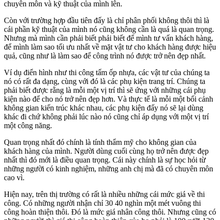
chuyên môn và kỹ thuật của mình lên.
Còn với trường hợp đầu tiên đấy là chỉ phân phối không thôi thì là
cái phần kỹ thuật của mình nó cũng không cần là quá là quan trọng.
Nhưng mà mình cần phải biết phải biết để mình tư vấn khách hàng,
để mình làm sao tối ưu nhất về mặt vật tư cho khách hàng được hiệu
quả, cũng như là làm sao để công trình nó được trở nên đẹp nhất.
Ví dụ điển hình như thi công tấm ốp nhựa, các vật tư của chúng ta
nó có rất đa dạng, cùng với đó là các phụ kiện trang trí. Chúng ta
phải biết được rằng là mỗi một vị trí thì sẽ ứng với những cái phụ
kiện nào để cho nó trở nên đẹp hơn. Và thực tế là mỗi một bối cảnh
không gian kiến trúc khác nhau, các phụ kiện đấy nó sẽ lại dùng
khác đi chứ không phải lúc nào nó cũng chỉ áp dụng với một vị trí
một công năng.
Quan trọng nhất đó chính là tính thẩm mỹ cho không gian của
khách hàng của mình. Người dùng cuối cùng họ trở nên được đẹp
nhất thì đó mới là điều quan trọng. Cái này chính là sự học hỏi từ
những người có kinh nghiệm, những anh chị mà đã có chuyên môn
cao vì.
Hiện nay, trên thị trường có rất là nhiều những cái mức giá về thi
công. Có những người nhận chỉ 30 40 nghìn một mét vuông thi
công hoàn thiện thôi. Đó là mức giá nhân công thôi. Nhưng cũng có