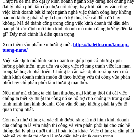
Thực ra để mà mở đại lý kinh doanh ngành xây dựng nói chung hay
đại lý phân phối tấm ốp nhựa nói riêng, hay khi bắt tay vào công
việc kinh doanh bất kì một ngành nghề việc thành công hay không
nào nó không phải rằng là bạn có kỹ thuật về cái điều đó hay
không. Mà để thành công trong công việc kinh doanh thì đầu tiên
bạn phải xác định mô hình kinh doanh mà mình đang hướng đến là
gì? Đây mới chính là điều quan trọng.
Xem thêm sản phẩm xu hướng mới:
https://halethi.com/tam-op-
tuong-nano/
Việc xác định mô hình kinh doanh sẽ giúp bạn có những định
hướng phát triển, mục tiêu và công việc rõ ràng tránh việc lan man
trong kế hoạch phát triển. Chúng ta cần xác định rõ ràng xem mô
hình kinh doanh mình muốn đi theo hướng vừa thi công vừa phân
phối hay chỉ phân phối làm thương mại thôi.
Nếu như mà chúng ta chỉ làm thương mại không thôi thì cái việc
chúng ta biết kỹ thuật thi công nó sẽ hỗ trợ cho chúng ta trong quá
trình mình làm kinh doanh. Còn vấn đề này không phải là yếu tố
quan trọng nhất.
Còn nếu như chúng ta xác định được rằng là mô hình kinh doanh
của chúng ta là vừa nhận thi công và vừa phân phối lại cho các hệ
thống đại lý phía dưới thì lại hoàn toàn khác. Việc chúng ta cần phải
biết về kỹ thuật thi công là một điều hết sức là quan trọng.