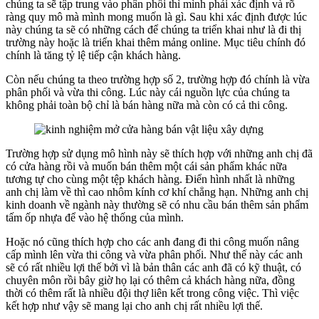
chúng ta sẽ tập trung vào phân phối thì mình phải xác định và rõ
ràng quy mô mà mình mong muốn là gì. Sau khi xác định được lúc
này chúng ta sẽ có những cách để chúng ta triển khai như là đi thị
trường này hoặc là triển khai thêm mảng online. Mục tiêu chính đó
chính là tăng tỷ lệ tiếp cận khách hàng.
Còn nếu chúng ta theo trường hợp số 2, trường hợp đó chính là vừa
phân phối và vừa thi công. Lúc này cái nguồn lực của chúng ta
không phải toàn bộ chỉ là bán hàng nữa mà còn có cả thi công.
Trường hợp sử dụng mô hình này sẽ thích hợp với những anh chị đã
có cửa hàng rồi và muốn bán thêm một cái sản phẩm khác nữa
tương tự cho cùng một tệp khách hàng. Điển hình nhất là những
anh chị làm về thì cao nhôm kính cơ khí chẳng hạn. Những anh chị
kinh doanh về ngành này thường sẽ có nhu cầu bán thêm sản phẩm
tấm ốp nhựa để vào hệ thống của mình.
Hoặc nó cũng thích hợp cho các anh đang đi thi công muốn nâng
cấp mình lên vừa thi công và vừa phân phối. Như thế này các anh
sẽ có rất nhiều lợi thế bởi vì là bản thân các anh đã có kỹ thuật, có
chuyên môn rồi bây giờ họ lại có thêm cả khách hàng nữa, đồng
thời có thêm rất là nhiều đội thợ liên kết trong công việc. Thì việc
kết hợp như vậy sẽ mang lại cho anh chị rất nhiều lợi thế.