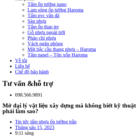
Tấm ốp tường nano
Lam sóng ốp tường Haroma
Tấm pvc vân đá
Sàn nhựa
Tấm ốp than tre
Gỗ nhựa ngoài trời
Phào chỉ nhựa
Vách ngăn phòng
Mặt bậc cầu thang nhựa – Haroma
Tấm panel – Tôn xốp Haroma
Về tôi
Liên hệ
Chế độ bảo hành
Tư vấn &hỗ trợ
098.566.9891
Mở đại lý vật liệu xây dựng mà không biết kỹ thuật
phải làm sao?
Tin tức tấm nhựa ốp tường trần
Tháng sáu 15, 2023
9:11 sáng