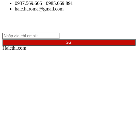
0937.569.666 - 0985.669.891
hale.haroma@gmail.com
Giữ
liên lạc với chúng tôi để cập nhật những thông tin mới nhất
về ngành vật liệu.
Halethi.com