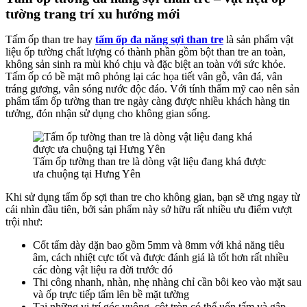
tường trang trí xu hướng mới
Tấm ốp than tre hay
tấm ốp đa năng sợi than tre
là sản phẩm vật
liệu ốp tường chất lượng có thành phần gồm bột than tre an toàn,
không sản sinh ra mùi khó chịu và đặc biệt an toàn với sức khỏe.
Tấm ốp có bề mặt mô phỏng lại các họa tiết vân gỗ, vân đá, vân
tráng gương, vân sóng nước độc đáo. Với tính thẩm mỹ cao nên sản
phẩm tấm ốp tường than tre ngày càng được nhiều khách hàng tin
tưởng, đón nhận sử dụng cho không gian sống.
Tấm ốp tường than tre là dòng vật liệu đang khá được
ưa chuộng tại Hưng Yên
Khi sử dụng tấm ốp sợi than tre cho không gian, bạn sẽ ưng ngay từ
cái nhìn đầu tiên, bởi sản phẩm này sở hữu rất nhiều ưu điểm vượt
trội như:
Cốt tấm dày dặn bao gồm 5mm và 8mm với khả năng tiêu
âm, cách nhiệt cực tốt và được đánh giá là tốt hơn rất nhiều
các dòng vật liệu ra đời trước đó
Thi công nhanh, nhàn, nhẹ nhàng chỉ cần bôi keo vào mặt sau
và ốp trực tiếp tấm lên bề mặt tường
Tại những vị trí góc vuông, cột tròn có thể uốn tấm và gập