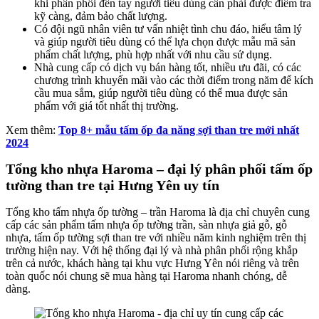
khi phân phối đến tay người tiêu dùng cần phải được điểm tra
kỹ càng, đảm bảo chất lượng.
Có đội ngũ nhân viên tư vấn nhiệt tình chu đáo, hiểu tâm lý
và giúp người tiêu dùng có thể lựa chọn được mẫu mã sản
phẩm chất lượng, phù hợp nhất với nhu cầu sử dụng.
Nhà cung cấp có dịch vụ bán hàng tốt, nhiều ưu đãi, có các
chương trình khuyến mãi vào các thời điểm trong năm để kích
cầu mua sắm, giúp người tiêu dùng có thể mua được sản
phẩm với giá tốt nhất thị trường.
Xem thêm:
Top 8+ mẫu tấm ốp đa năng sợi than tre mới nhất
2024
Tổng kho nhựa Haroma – đại lý phân phối tấm ốp
tường than tre tại Hưng Yên uy tín
Tổng kho tấm nhựa ốp tường – trần Haroma là địa chỉ chuyên cung
cấp các sản phẩm tấm nhựa ốp tường trần, sàn nhựa giả gỗ, gỗ
nhựa, tấm ốp tường sợi than tre với nhiều năm kinh nghiệm trên thị
trường hiện nay. Với hệ thống đại lý và nhà phân phối rộng khắp
trên cả nước, khách hàng tại khu vực Hưng Yên nói riêng và trên
toàn quốc nói chung sẽ mua hàng tại Haroma nhanh chóng, dễ
dàng.