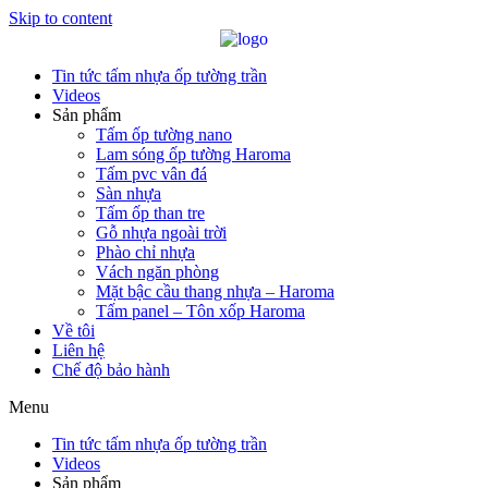
Skip to content
Tin tức tấm nhựa ốp tường trần
Videos
Sản phẩm
Tấm ốp tường nano
Lam sóng ốp tường Haroma
Tấm pvc vân đá
Sàn nhựa
Tấm ốp than tre
Gỗ nhựa ngoài trời
Phào chỉ nhựa
Vách ngăn phòng
Mặt bậc cầu thang nhựa – Haroma
Tấm panel – Tôn xốp Haroma
Về tôi
Liên hệ
Chế độ bảo hành
Menu
Tin tức tấm nhựa ốp tường trần
Videos
Sản phẩm