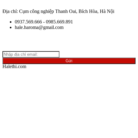
Địa chỉ: Cụm công nghiệp Thanh Oai, Bích Hòa, Hà Nội
0937.569.666 - 0985.669.891
hale.haroma@gmail.com
Giữ
liên lạc với chúng tôi để cập nhật những thông tin mới nhất
về ngành vật liệu.
Halethi.com