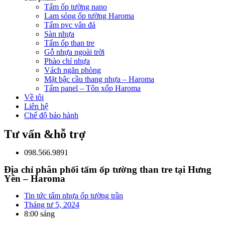
Tấm ốp tường nano
Lam sóng ốp tường Haroma
Tấm pvc vân đá
Sàn nhựa
Tấm ốp than tre
Gỗ nhựa ngoài trời
Phào chỉ nhựa
Vách ngăn phòng
Mặt bậc cầu thang nhựa – Haroma
Tấm panel – Tôn xốp Haroma
Về tôi
Liên hệ
Chế độ bảo hành
Tư vấn &hỗ trợ
098.566.9891
Địa chỉ phân phối tấm ốp tường than tre tại Hưng
Yên – Haroma
Tin tức tấm nhựa ốp tường trần
Tháng tư 5, 2024
8:00 sáng