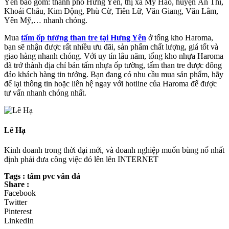
Yên bao gồm: thành phố Hưng Yên, thị xã Mỹ Hào, huyện Ân Thi,
Khoái Châu, Kim Động, Phù Cừ, Tiên Lữ, Văn Giang, Văn Lâm,
Yên Mỹ,… nhanh chóng.
Mua
tấm ốp tường than tre tại Hưng Yên
ở tổng kho Haroma,
bạn sẽ nhận được rất nhiều ưu đãi, sản phẩm chất lượng, giá tốt và
giao hàng nhanh chóng. Với uy tín lâu năm, tổng kho nhựa Haroma
đã trở thành địa chỉ bán tấm nhựa ốp tường, tấm than tre được đông
đảo khách hàng tin tưởng. Bạn đang có nhu cầu mua sản phẩm, hãy
để lại thông tin hoặc liên hệ ngay với hotline của Haroma để được
tư vấn nhanh chóng nhất.
Lê Hạ
Kinh doanh trong thời đại mới, và doanh nghiệp muốn bùng nổ nhất
định phải đưa công việc đó lên lên INTERNET
Tags : tấm pvc vân đá
Share :
Facebook
Twitter
Pinterest
LinkedIn