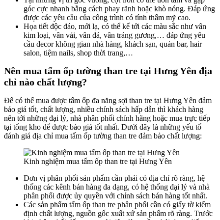
góc cực nhanh bằng cách phay rãnh hoặc khò nóng. Đáp ứng
được các yêu cầu của công trình có tính thẩm mỹ cao.
Họa tiết độc đáo, mới lạ, có thể kể tới các màu sắc như vân
kim loại, vân vải, vân đá, vân tráng gương,… đáp ứng yêu
cầu decor không gian nhà hàng, khách sạn, quán bar, hair
salon, tiệm nails, shop thời trang,…
Nên mua tấm ốp tường than tre tại Hưng Yên địa
chỉ nào chất lượng?
Để có thể mua được tấm ốp đa năng sợi than tre tại Hưng Yên đảm
bảo giá tốt, chất lượng, nhiều chính sách hấp dẫn thì khách hàng
nên tới những đại lý, nhà phân phối chính hãng hoặc mua trực tiếp
tại tổng kho để được báo giá tốt nhất. Dưới đây là những yếu tố
đánh giá địa chỉ mua tấm ốp tường than tre đảm bảo chất lượng:
Kinh nghiệm mua tấm ốp than tre tại Hưng Yên
Đơn vị phân phối sản phẩm cần phải có địa chỉ rõ ràng, hệ
thống các kênh bán hàng đa dạng, có hệ thống đại lý và nhà
phân phối được ủy quyền với chính sách bán hàng tốt nhất.
Các sản phẩm tấm ốp than tre phân phối cần có giấy tờ kiểm
định chất lượng, nguồn gốc xuất xứ sản phẩm rõ ràng. Trước