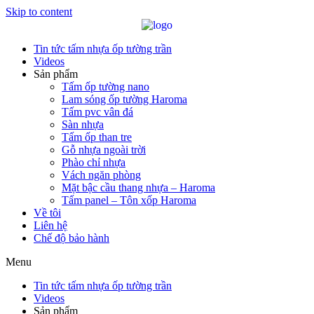
Skip to content
Tin tức tấm nhựa ốp tường trần
Videos
Sản phẩm
Tấm ốp tường nano
Lam sóng ốp tường Haroma
Tấm pvc vân đá
Sàn nhựa
Tấm ốp than tre
Gỗ nhựa ngoài trời
Phào chỉ nhựa
Vách ngăn phòng
Mặt bậc cầu thang nhựa – Haroma
Tấm panel – Tôn xốp Haroma
Về tôi
Liên hệ
Chế độ bảo hành
Menu
Tin tức tấm nhựa ốp tường trần
Videos
Sản phẩm