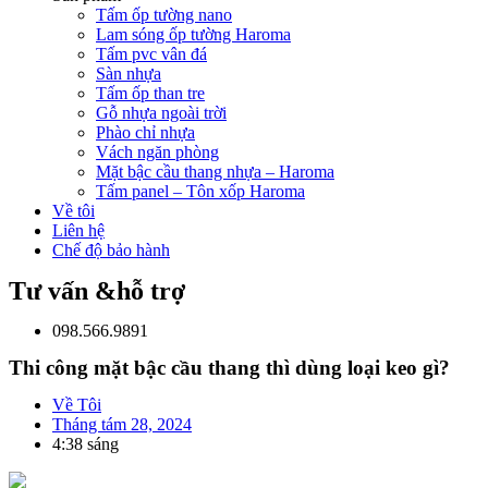
Tấm ốp tường nano
Lam sóng ốp tường Haroma
Tấm pvc vân đá
Sàn nhựa
Tấm ốp than tre
Gỗ nhựa ngoài trời
Phào chỉ nhựa
Vách ngăn phòng
Mặt bậc cầu thang nhựa – Haroma
Tấm panel – Tôn xốp Haroma
Về tôi
Liên hệ
Chế độ bảo hành
Tư vấn &hỗ trợ
098.566.9891
Thi công mặt bậc cầu thang thì dùng loại keo gì?
Về Tôi
Tháng tám 28, 2024
4:38 sáng