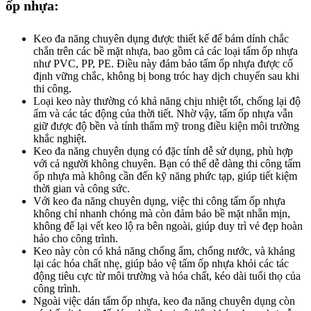
ốp nhựa:
Keo đa năng chuyên dụng được thiết kế để bám dính chắc
chắn trên các bề mặt nhựa, bao gồm cả các loại tấm ốp nhựa
như PVC, PP, PE. Điều này đảm bảo tấm ốp nhựa được cố
định vững chắc, không bị bong tróc hay dịch chuyển sau khi
thi công.
Loại keo này thường có khả năng chịu nhiệt tốt, chống lại độ
ẩm và các tác động của thời tiết. Nhờ vậy, tấm ốp nhựa vẫn
giữ được độ bền và tính thẩm mỹ trong điều kiện môi trường
khắc nghiệt.
Keo đa năng chuyên dụng có đặc tính dễ sử dụng, phù hợp
với cả người không chuyên. Bạn có thể dễ dàng thi công tấm
ốp nhựa mà không cần đến kỹ năng phức tạp, giúp tiết kiệm
thời gian và công sức.
Với keo đa năng chuyên dụng, việc thi công tấm ốp nhựa
không chỉ nhanh chóng mà còn đảm bảo bề mặt nhẵn mịn,
không để lại vết keo lộ ra bên ngoài, giúp duy trì vẻ đẹp hoàn
hảo cho công trình.
Keo này còn có khả năng chống ẩm, chống nước, và kháng
lại các hóa chất nhẹ, giúp bảo vệ tấm ốp nhựa khỏi các tác
động tiêu cực từ môi trường và hóa chất, kéo dài tuổi thọ của
công trình.
Ngoài việc dán tấm ốp nhựa, keo đa năng chuyên dụng còn