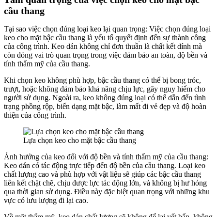
cầu thang
Tại sao việc chọn đúng loại keo lại quan trọng: Việc chọn đúng loại
keo cho mặt bậc cầu thang là yếu tố quyết định đến sự thành công
của công trình. Keo dán không chỉ đơn thuần là chất kết dính mà
còn đóng vai trò quan trọng trong việc đảm bảo an toàn, độ bền và
tính thẩm mỹ của cầu thang.
Khi chọn keo không phù hợp, bậc cầu thang có thể bị bong tróc,
trượt, hoặc không đảm bảo khả năng chịu lực, gây nguy hiểm cho
người sử dụng. Ngoài ra, keo không đúng loại có thể dẫn đến tình
trạng phồng rộp, biến dạng mặt bậc, làm mất đi vẻ đẹp và độ hoàn
thiện của công trình.
Lựa chọn keo cho mặt bậc cầu thang
Ảnh hưởng của keo đối với độ bền và tính thẩm mỹ của cầu thang:
Keo dán có tác động trực tiếp đến độ bền của cầu thang. Loại keo
chất lượng cao và phù hợp với vật liệu sẽ giúp các bậc cầu thang
liên kết chặt chẽ, chịu được lực tác động lớn, và không bị hư hỏng
qua thời gian sử dụng. Điều này đặc biệt quan trọng với những khu
vực có lưu lượng đi lại cao.
Về mặt thẩm mỹ, keo dán chất lượng sẽ không để lại vết bẩn, không