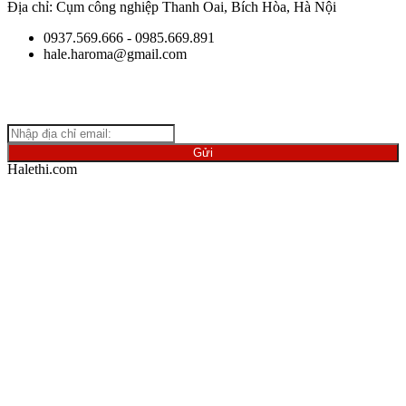
Địa chỉ: Cụm công nghiệp Thanh Oai, Bích Hòa, Hà Nội
0937.569.666 - 0985.669.891
hale.haroma@gmail.com
Giữ
liên lạc với chúng tôi để cập nhật những thông tin mới nhất
về ngành vật liệu.
Halethi.com