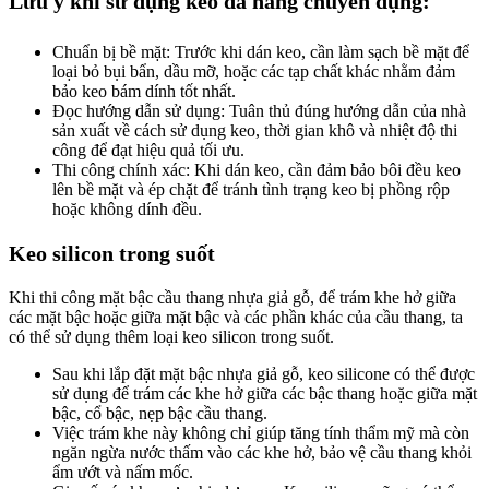
Lưu ý khi sử dụng keo đa năng chuyên dụng:
Chuẩn bị bề mặt: Trước khi dán keo, cần làm sạch bề mặt để
loại bỏ bụi bẩn, dầu mỡ, hoặc các tạp chất khác nhằm đảm
bảo keo bám dính tốt nhất.
Đọc hướng dẫn sử dụng: Tuân thủ đúng hướng dẫn của nhà
sản xuất về cách sử dụng keo, thời gian khô và nhiệt độ thi
công để đạt hiệu quả tối ưu.
Thi công chính xác: Khi dán keo, cần đảm bảo bôi đều keo
lên bề mặt và ép chặt để tránh tình trạng keo bị phồng rộp
hoặc không dính đều.
Keo silicon trong suốt
Khi thi công mặt bậc cầu thang nhựa giả gỗ, để trám khe hở giữa
các mặt bậc hoặc giữa mặt bậc và các phần khác của cầu thang, ta
có thể sử dụng thêm loại keo silicon trong suốt.
Sau khi lắp đặt mặt bậc nhựa giả gỗ, keo silicone có thể được
sử dụng để trám các khe hở giữa các bậc thang hoặc giữa mặt
bậc, cổ bậc, nẹp bậc cầu thang.
Việc trám khe này không chỉ giúp tăng tính thẩm mỹ mà còn
ngăn ngừa nước thấm vào các khe hở, bảo vệ cầu thang khỏi
ẩm ướt và nấm mốc.