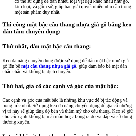
có thể sử dụng để dán nhiều loại vật liệu khác nhau như gỗ,
kim loại, và gốm sứ, giúp bạn giải quyết nhiều nhu cầu trong
một sản phẩm duy nhất.
Thi công mặt bậc cầu thang nhựa giả gỗ bằng keo
dán tấm chuyên dụng:
Thứ nhất, dán mặt bậc cầu thang:
Keo đa năng chuyên dụng được sử dụng để dán mặt bậc nhựa giả
gỗ lên bề
mặt cầu thang nhựa giả gỗ
, giúp đảm bảo bề mặt dán
chắc chắn và không bị dịch chuyển.
Thứ hai, gia cố các cạnh và góc của mặt bậc:
Các cạnh và góc của mặt bậc là những khu vực dễ bị tác động và
bong tróc nhất. Sử dụng keo đa năng chuyên dụng để gia cố những
vị trí này sẽ giúp tăng độ bền và thẩm mỹ cho cầu thang. Keo sẽ giữ
cho các cạnh không bị mài mòn hoặc bong ra do va đập và sử dụng
thường xuyên.