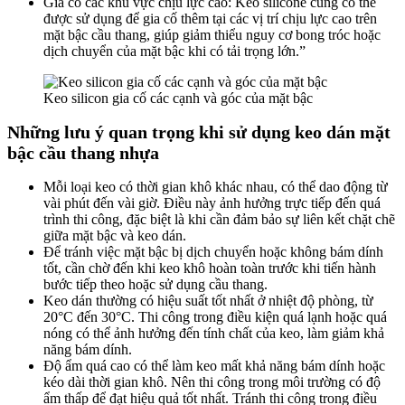
Gia cố các khu vực chịu lực cao: Keo silicone cũng có thể
được sử dụng để gia cố thêm tại các vị trí chịu lực cao trên
mặt bậc cầu thang, giúp giảm thiểu nguy cơ bong tróc hoặc
dịch chuyển của mặt bậc khi có tải trọng lớn.”
Keo silicon gia cố các cạnh và góc của mặt bậc
Những lưu ý quan trọng khi sử dụng keo dán mặt
bậc cầu thang nhựa
Mỗi loại keo có thời gian khô khác nhau, có thể dao động từ
vài phút đến vài giờ. Điều này ảnh hưởng trực tiếp đến quá
trình thi công, đặc biệt là khi cần đảm bảo sự liên kết chặt chẽ
giữa mặt bậc và keo dán.
Để tránh việc mặt bậc bị dịch chuyển hoặc không bám dính
tốt, cần chờ đến khi keo khô hoàn toàn trước khi tiến hành
bước tiếp theo hoặc sử dụng cầu thang.
Keo dán thường có hiệu suất tốt nhất ở nhiệt độ phòng, từ
20°C đến 30°C. Thi công trong điều kiện quá lạnh hoặc quá
nóng có thể ảnh hưởng đến tính chất của keo, làm giảm khả
năng bám dính.
Độ ẩm quá cao có thể làm keo mất khả năng bám dính hoặc
kéo dài thời gian khô. Nên thi công trong môi trường có độ
ẩm thấp để đạt hiệu quả tốt nhất. Tránh thi công trong điều