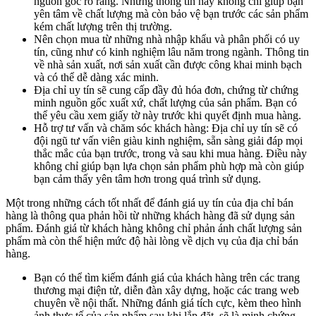
nguồn gốc rõ ràng. Những thông tin này không chỉ giúp bạn
yên tâm về chất lượng mà còn bảo vệ bạn trước các sản phẩm
kém chất lượng trên thị trường.
Nên chọn mua từ những nhà nhập khẩu và phân phối có uy
tín, cũng như có kinh nghiệm lâu năm trong ngành. Thông tin
về nhà sản xuất, nơi sản xuất cần được công khai minh bạch
và có thể dễ dàng xác minh.
Địa chỉ uy tín sẽ cung cấp đầy đủ hóa đơn, chứng từ chứng
minh nguồn gốc xuất xứ, chất lượng của sản phẩm. Bạn có
thể yêu cầu xem giấy tờ này trước khi quyết định mua hàng.
Hỗ trợ tư vấn và chăm sóc khách hàng: Địa chỉ uy tín sẽ có
đội ngũ tư vấn viên giàu kinh nghiệm, sẵn sàng giải đáp mọi
thắc mắc của bạn trước, trong và sau khi mua hàng. Điều này
không chỉ giúp bạn lựa chọn sản phẩm phù hợp mà còn giúp
bạn cảm thấy yên tâm hơn trong quá trình sử dụng.
Một trong những cách tốt nhất để đánh giá uy tín của địa chỉ bán
hàng là thông qua phản hồi từ những khách hàng đã sử dụng sản
phẩm. Đánh giá từ khách hàng không chỉ phản ánh chất lượng sản
phẩm mà còn thể hiện mức độ hài lòng về dịch vụ của địa chỉ bán
hàng.
Bạn có thể tìm kiếm đánh giá của khách hàng trên các trang
thương mại điện tử, diễn đàn xây dựng, hoặc các trang web
chuyên về nội thất. Những đánh giá tích cực, kèm theo hình
ảnh thực tế của sản phẩm sau khi lắp đặt, sẽ là minh chứng