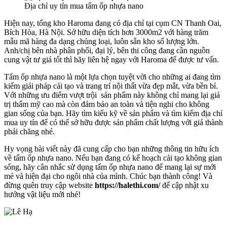
Địa chỉ uy tín mua tấm ốp nhựa nano
Hiện nay, tổng kho Haroma đang có địa chỉ tại cụm CN Thanh Oai,
Bích Hòa, Hà Nội. Sở hữu diện tích hơn 3000m2 với hàng trăm
mẫu mã hàng đa dạng chủng loại, luôn sẵn kho số lượng lớn.
Anh/chị bên nhà phân phối, đại lý, bên thi công đang cần nguồn
cung vật tư giá tốt thì hãy liên hệ ngay với Haroma để được tư vấn.
Tấm ốp nhựa nano là một lựa chọn tuyệt vời cho những ai đang tìm
kiếm giải pháp cải tạo và trang trí nội thất vừa đẹp mắt, vừa bền bỉ.
Với những ưu điểm vượt trội sản phẩm này không chỉ mang lại giá
trị thẩm mỹ cao mà còn đảm bảo an toàn và tiện nghi cho không
gian sống của bạn. Hãy tìm kiểu kỹ về sản phẩm và tìm kiếm địa chỉ
mua uy tín để có thể sở hữu được sản phẩm chất lượng với giá thành
phải chăng nhé.
Hy vọng bài viết này đã cung cấp cho bạn những thông tin hữu ích
về tấm ốp nhựa nano. Nếu bạn đang có kế hoạch cải tạo không gian
sống, hãy cân nhắc sử dụng tấm ốp nhựa nano để mang lại sự mới
mẻ và hiện đại cho ngôi nhà của mình. Chúc bạn thành công! Và
đừng quên truy cập website
https://halethi.com/
để cập nhật xu
hướng vật liệu mới nhé!