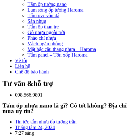
Tấm ốp tường nano
Lam sóng ốp tường Haroma
Tấm pvc vân đá
Sàn nhựa
Tấm ốp than tre
Gỗ nhựa ngoài trời
Phào chỉ nhựa
Vách ngăn phòng
Mặt bậc cầu thang nhựa – Haroma
Tấm panel – Tôn xốp Haroma
Về tôi
Liên hệ
Chế độ bảo hành
Tư vấn &hỗ trợ
098.566.9891
Tấm ốp nhựa nano là gì? Có tốt không? Địa chỉ
mua uy tín?
Tin tức tấm nhựa ốp tường trần
Tháng tám 24, 2024
7:27 sáng