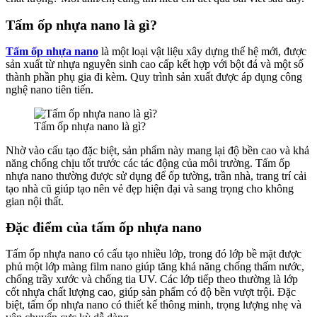
Tấm ốp nhựa nano là gì?
Tấm ốp nhựa nano
là một loại vật liệu xây dựng thế hệ mới, được
sản xuất từ nhựa nguyên sinh cao cấp kết hợp với bột đá và một số
thành phần phụ gia đi kèm. Quy trình sản xuất được áp dụng công
nghệ nano tiên tiến.
Tấm ốp nhựa nano là gì?
Nhờ vào cấu tạo đặc biệt, sản phẩm này mang lại độ bền cao và khả
năng chống chịu tốt trước các tác động của môi trường. Tấm ốp
nhựa nano thường được sử dụng để ốp tường, trần nhà, trang trí cải
tạo nhà cũ giúp tạo nên vẻ đẹp hiện đại và sang trọng cho không
gian nội thất.
Đặc điểm của tấm ốp nhựa nano
Tấm ốp nhựa nano có cấu tạo nhiều lớp, trong đó lớp bề mặt được
phủ một lớp màng film nano giúp tăng khả năng chống thấm nước,
chống trầy xước và chống tia UV. Các lớp tiếp theo thường là lớp
cốt nhựa chất lượng cao, giúp sản phẩm có độ bền vượt trội. Đặc
biệt, tấm ốp nhựa nano có thiết kế thông minh, trọng lượng nhẹ và