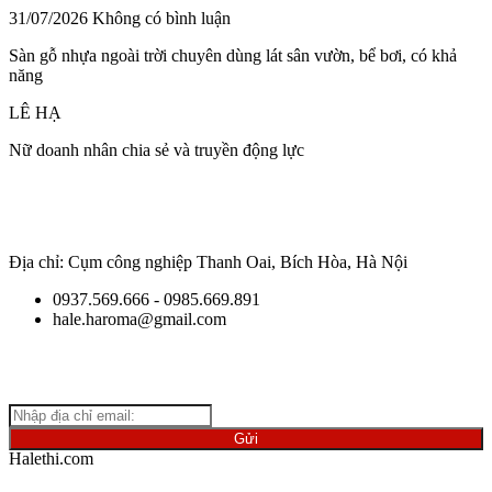
31/07/2026
Không có bình luận
Sàn gỗ nhựa ngoài trời chuyên dùng lát sân vườn, bể bơi, có khả
năng
LÊ HẠ
Nữ doanh nhân chia sẻ và truyền động lực
Địa chỉ: Cụm công nghiệp Thanh Oai, Bích Hòa, Hà Nội
0937.569.666 - 0985.669.891
hale.haroma@gmail.com
Giữ
liên lạc với chúng tôi để cập nhật những thông tin mới nhất
về ngành vật liệu.
Halethi.com