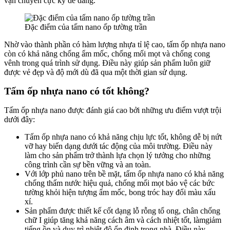
vận chuyển cực kỳ dễ dàng.
Đặc điểm của tấm nano ốp tường trần
Nhờ vào thành phần có hàm lượng nhựa tỉ lệ cao, tấm ốp nhựa nano
còn có khả năng chống ẩm mốc, chống mối mọt và chống cong
vênh trong quá trình sử dụng. Điều này giúp sản phẩm luôn giữ
được vẻ đẹp và độ mới dù đã qua một thời gian sử dụng.
Tấm ốp nhựa nano có tốt không?
Tấm ốp nhựa nano được đánh giá cao bởi những ưu điểm vượt trội
dưới đây:
Tấm ốp nhựa nano có khả năng chịu lực tốt, không dễ bị nứt
vỡ hay biến dạng dưới tác động của môi trường. Điều này
làm cho sản phẩm trở thành lựa chọn lý tưởng cho những
công trình cần sự bền vững và an toàn.
Với lớp phủ nano trên bề mặt, tấm ốp nhựa nano có khả năng
chống thấm nước hiệu quả, chống mối mọt bảo vệ các bức
tường khỏi hiện tượng ẩm mốc, bong tróc hay đổi màu xấu
xí.
Sản phẩm được thiết kế cốt dạng lỗ rỗng tổ ong, chân chống
chữ I giúp tăng khả năng cách âm và cách nhiệt tốt, làmgiảm
tiếng ồn và duy trì nhiệt độ ổn định trong nhà. Điều này