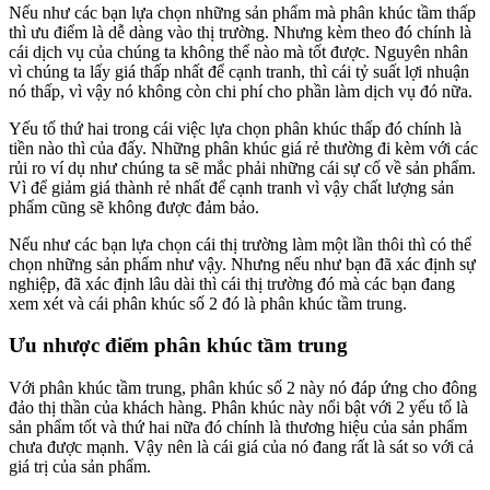
Nếu như các bạn lựa chọn những sản phẩm mà phân khúc tầm thấp
thì ưu điểm là dễ dàng vào thị trường. Nhưng kèm theo đó chính là
cái dịch vụ của chúng ta không thể nào mà tốt được. Nguyên nhân
vì chúng ta lấy giá thấp nhất để cạnh tranh, thì cái tỷ suất lợi nhuận
nó thấp, vì vậy nó không còn chi phí cho phần làm dịch vụ đó nữa.
Yếu tố thứ hai trong cái việc lựa chọn phân khúc thấp đó chính là
tiền nào thì của đấy. Những phân khúc giá rẻ thường đi kèm với các
rủi ro ví dụ như chúng ta sẽ mắc phải những cái sự cố về sản phẩm.
Vì để giảm giá thành rẻ nhất để cạnh tranh vì vậy chất lượng sản
phẩm cũng sẽ không được đảm bảo.
Nếu như các bạn lựa chọn cái thị trường làm một lần thôi thì có thể
chọn những sản phẩm như vậy. Nhưng nếu như bạn đã xác định sự
nghiệp, đã xác định lâu dài thì cái thị trường đó mà các bạn đang
xem xét và cái phân khúc số 2 đó là phân khúc tầm trung.
Ưu nhược điểm phân khúc tầm trung
Với phân khúc tầm trung, phân khúc số 2 này nó đáp ứng cho đông
đảo thị thần của khách hàng. Phân khúc này nổi bật với 2 yếu tố là
sản phẩm tốt và thứ hai nữa đó chính là thương hiệu của sản phẩm
chưa được mạnh. Vậy nên là cái giá của nó đang rất là sát so với cả
giá trị của sản phẩm.