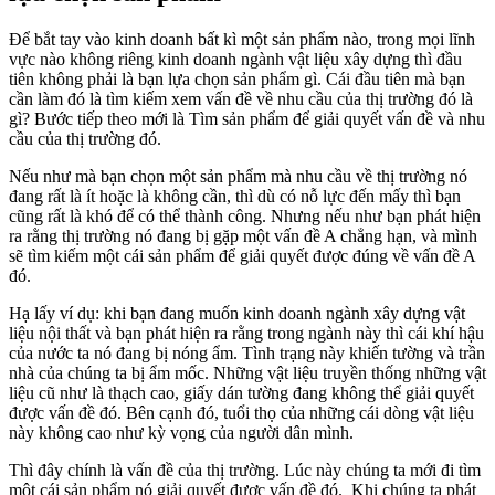
Để bắt tay vào kinh doanh bất kì một sản phẩm nào, trong mọi lĩnh
vực nào không riêng kinh doanh ngành vật liệu xây dựng thì đầu
tiên không phải là bạn lựa chọn sản phẩm gì. Cái đầu tiên mà bạn
cần làm đó là tìm kiếm xem vấn đề về nhu cầu của thị trường đó là
gì? Bước tiếp theo mới là Tìm sản phẩm để giải quyết vấn đề và nhu
cầu của thị trường đó.
Nếu như mà bạn chọn một sản phẩm mà nhu cầu về thị trường nó
đang rất là ít hoặc là không cần, thì dù có nỗ lực đến mấy thì bạn
cũng rất là khó để có thể thành công. Nhưng nếu như bạn phát hiện
ra rằng thị trường nó đang bị gặp một vấn đề A chẳng hạn, và mình
sẽ tìm kiếm một cái sản phẩm để giải quyết được đúng về vấn đề A
đó.
Hạ lấy ví dụ: khi bạn đang muốn kinh doanh ngành xây dựng vật
liệu nội thất và bạn phát hiện ra rằng trong ngành này thì cái khí hậu
của nước ta nó đang bị nóng ẩm. Tình trạng này khiến tường và trần
nhà của chúng ta bị ẩm mốc. Những vật liệu truyền thống những vật
liệu cũ như là thạch cao, giấy dán tường đang không thể giải quyết
được vấn đề đó. Bên cạnh đó, tuổi thọ của những cái dòng vật liệu
này không cao như kỳ vọng của người dân mình.
Thì đây chính là vấn đề của thị trường. Lúc này chúng ta mới đi tìm
một cái sản phẩm nó giải quyết được vấn đề đó. Khi chúng ta phát