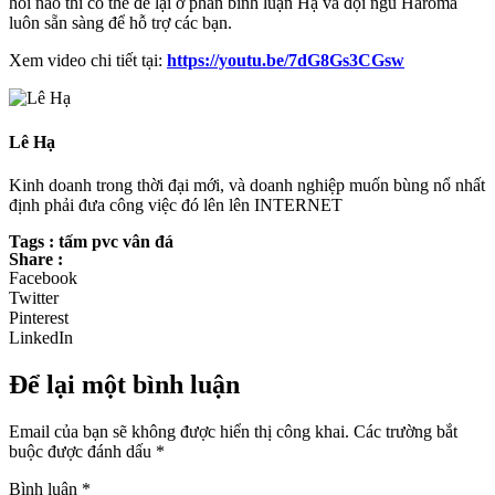
hỏi nào thì có thể để lại ở phần bình luận Hạ và đội ngũ Haroma
luôn sẵn sàng để hỗ trợ các bạn.
Xem video chi tiết tại:
https://youtu.be/7dG8Gs3CGsw
Lê Hạ
Kinh doanh trong thời đại mới, và doanh nghiệp muốn bùng nổ nhất
định phải đưa công việc đó lên lên INTERNET
Tags : tấm pvc vân đá
Share :
Facebook
Twitter
Pinterest
LinkedIn
Để lại một bình luận
Email của bạn sẽ không được hiển thị công khai.
Các trường bắt
buộc được đánh dấu
*
Bình luận
*