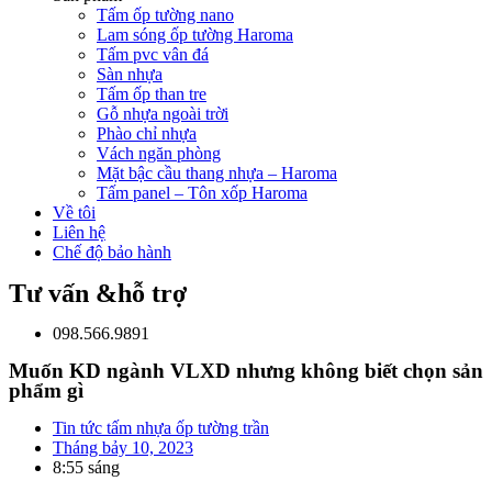
Tấm ốp tường nano
Lam sóng ốp tường Haroma
Tấm pvc vân đá
Sàn nhựa
Tấm ốp than tre
Gỗ nhựa ngoài trời
Phào chỉ nhựa
Vách ngăn phòng
Mặt bậc cầu thang nhựa – Haroma
Tấm panel – Tôn xốp Haroma
Về tôi
Liên hệ
Chế độ bảo hành
Tư vấn &hỗ trợ
098.566.9891
Muốn KD ngành VLXD nhưng không biết chọn sản
phẩm gì
Tin tức tấm nhựa ốp tường trần
Tháng bảy 10, 2023
8:55 sáng