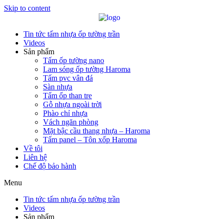
Skip to content
Tin tức tấm nhựa ốp tường trần
Videos
Sản phẩm
Tấm ốp tường nano
Lam sóng ốp tường Haroma
Tấm pvc vân đá
Sàn nhựa
Tấm ốp than tre
Gỗ nhựa ngoài trời
Phào chỉ nhựa
Vách ngăn phòng
Mặt bậc cầu thang nhựa – Haroma
Tấm panel – Tôn xốp Haroma
Về tôi
Liên hệ
Chế độ bảo hành
Menu
Tin tức tấm nhựa ốp tường trần
Videos
Sản phẩm