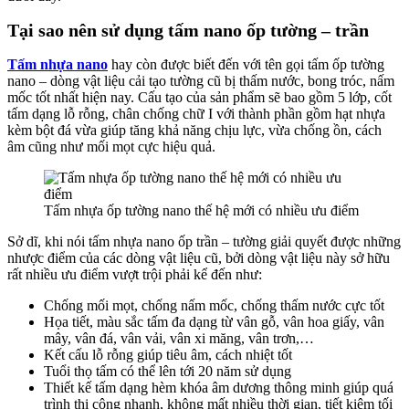
Tại sao nên sử dụng tấm nano ốp tường – trần
Tấm nhựa nano
hay còn được biết đến với tên gọi tấm ốp tường
nano – dòng vật liệu cải tạo tường cũ bị thấm nước, bong tróc, nấm
mốc tốt nhất hiện nay. Cấu tạo của sản phẩm sẽ bao gồm 5 lớp, cốt
tấm dạng lỗ rỗng, chân chống chữ I với thành phần gồm hạt nhựa
kèm bột đá vừa giúp tăng khả năng chịu lực, vừa chống ồn, cách
âm cũng như mối mọt cực hiệu quả.
Tấm nhựa ốp tường nano thế hệ mới có nhiều ưu điểm
Sở dĩ, khi nói tấm nhựa nano ốp trần – tường giải quyết được những
nhược điểm của các dòng vật liệu cũ, bởi dòng vật liệu này sở hữu
rất nhiều ưu điểm vượt trội phải kể đến như:
Chống mối mọt, chống nấm mốc, chống thấm nước cực tốt
Họa tiết, màu sắc tấm đa dạng từ vân gỗ, vân hoa giấy, vân
mây, vân đá, vân vải, vân xi măng, vân trơn,…
Kết cấu lỗ rỗng giúp tiêu âm, cách nhiệt tốt
Tuổi thọ tấm có thể lên tới 20 năm sử dụng
Thiết kế tấm dạng hèm khóa âm dương thông minh giúp quá
trình thi công nhanh, không mất nhiều thời gian, tiết kiệm tối