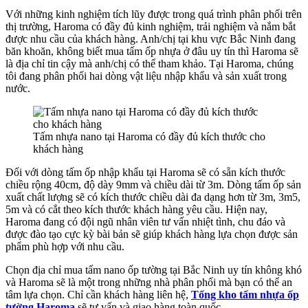
Với những kinh nghiệm tích lũy được trong quá trình phân phối trên
thị trường, Haroma có đầy đủ kinh nghiệm, trải nghiệm và nắm bắt
được nhu cầu của khách hàng. Anh/chị tại khu vực Bắc Ninh đang
băn khoăn, không biết mua tấm ốp nhựa ở đâu uy tín thì Haroma sẽ
là địa chỉ tin cậy mà anh/chị có thể tham khảo. Tại Haroma, chúng
tôi đang phân phối hai dòng vật liệu nhập khẩu và sản xuất trong
nước.
Tấm nhựa nano tại Haroma có đầy đủ kích thước cho
khách hàng
Đối với dòng tấm ốp nhập khẩu tại Haroma sẽ có sẵn kích thước
chiều rộng 40cm, độ dày 9mm và chiều dài từ 3m. Dòng tấm ốp sản
xuất chất lượng sẽ có kích thước chiều dài đa dạng hơn từ 3m, 3m5,
5m và có cắt theo kích thước khách hàng yêu cầu. Hiện nay,
Haroma đang có đội ngũ nhân viên tư vấn nhiệt tình, chu đáo và
được đào tạo cực kỳ bài bản sẽ giúp khách hàng lựa chọn được sản
phẩm phù hợp với nhu cầu.
Chọn địa chỉ mua tấm nano ốp tường tại Bắc Ninh uy tín không khó
và Haroma sẽ là một trong những nhà phân phối mà bạn có thể an
tâm lựa chọn. Chỉ cần khách hàng liên hệ,
Tổng kho tấm nhựa ốp
tường Haroma
sẽ tư vấn và giao hàng toàn quốc.