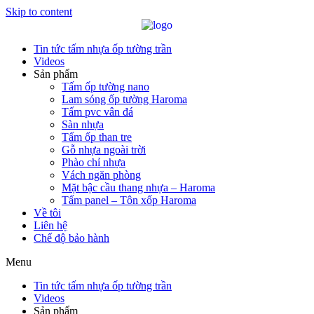
Skip to content
Tin tức tấm nhựa ốp tường trần
Videos
Sản phẩm
Tấm ốp tường nano
Lam sóng ốp tường Haroma
Tấm pvc vân đá
Sàn nhựa
Tấm ốp than tre
Gỗ nhựa ngoài trời
Phào chỉ nhựa
Vách ngăn phòng
Mặt bậc cầu thang nhựa – Haroma
Tấm panel – Tôn xốp Haroma
Về tôi
Liên hệ
Chế độ bảo hành
Menu
Tin tức tấm nhựa ốp tường trần
Videos
Sản phẩm