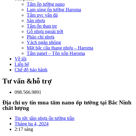
Tấm ốp tường nano
Lam sóng ốp tường Haroma
Tấm pvc vân đá
Sàn nhựa
Tấm ốp than tre
Gỗ nhựa ngoài trời
Phào chỉ nhựa
Vách ngăn phòng
Mặt bậc cầu thang nhựa – Haroma
Tấm panel – Tôn xốp Haroma
Về tôi
Liên hệ
Chế độ bảo hành
Tư vấn &hỗ trợ
098.566.9891
Địa chỉ uy tín mua tấm nano ốp tường tại Bắc Ninh
chất lượng
Tin tức tấm nhựa ốp tường trần
Tháng ba 4, 2024
2:17 sáng