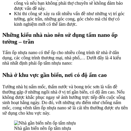
công và nếu bạn không phải thợ chuyên sẽ không đảm bảo
được vấn đề này.
Khi thi công sẽ xảy ra rất nhiều vấn đề như những vị trí góc
tường, góc trần, những góc cong, góc chéo mà chỉ thợ có
kinh nghiệm mới có thể làm được.
Những kiểu nhà nào nên sử dụng tấm nano ốp
tường – trần
Tấm ốp nhựa nano có thể ốp cho nhiều công trình từ nhà ở dân
dụng, các công trình thương mại, nhà phố,… Dưới đây là 4 kiểu
nhà nhất định phải ốp tấm nhựa nano:
Nhà ở khu vực gần biển, nơi có độ ẩm cao
Tường nhà bị nấm mốc, thấm nước và bong tróc sơn là vấn đề
thường gặp ở những ngôi nhà ở vị trí gần biển, có độ ẩm cao. Nếu
không được khắc phục ngay sẽ ảnh hưởng trực tiếp đến cuộc sống
sinh hoạt hằng ngày. Do đó, với những ưu điểm như chống nấm
mốc, cong vênh tấm ốp nhựa nano sẽ là cái tên thường được ưu tiên
sử dụng cho khu vực này.
Nhà gần biển nên ốp tấm nhựa