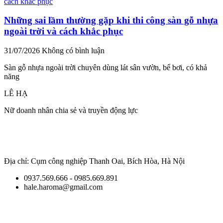
Những sai lầm thường gặp khi thi công sàn gỗ nhựa
ngoài trời và cách khắc phục
31/07/2026
Không có bình luận
Sàn gỗ nhựa ngoài trời chuyên dùng lát sân vườn, bể bơi, có khả
năng
LÊ HẠ
Nữ doanh nhân chia sẻ và truyền động lực
Địa chỉ: Cụm công nghiệp Thanh Oai, Bích Hòa, Hà Nội
0937.569.666 - 0985.669.891
hale.haroma@gmail.com
Giữ
liên lạc với chúng tôi để cập nhật những thông tin mới nhất
về ngành vật liệu.