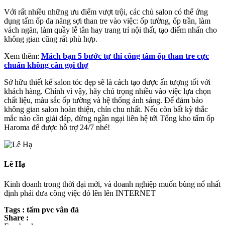
Với rất nhiều những ưu điểm vượt trội, các chủ salon có thể ứng
dụng tấm ốp đa năng sợi than tre vào việc: ốp tường, ốp trần, làm
vách ngăn, làm quầy lễ tân hay trang trí nội thất, tạo điểm nhấn cho
không gian cũng rất phù hợp.
Xem thêm:
Mách bạn 5 bước tự thi công tấm ốp than tre cực
chuẩn không cần gọi thợ
Sở hữu thiết kế salon tóc đẹp sẽ là cách tạo được ấn tượng tốt với
khách hàng. Chính vì vậy, hãy chú trọng nhiều vào việc lựa chọn
chất liệu, màu sắc ốp tường và hệ thống ánh sáng. Để đảm bảo
không gian salon hoàn thiện, chỉn chu nhất. Nếu còn bất kỳ thắc
mắc nào cần giải đáp, đừng ngần ngại liên hệ tới Tổng kho tấm ốp
Haroma để được hỗ trợ 24/7 nhé!
Lê Hạ
Kinh doanh trong thời đại mới, và doanh nghiệp muốn bùng nổ nhất
định phải đưa công việc đó lên lên INTERNET
Tags : tấm pvc vân đá
Share :