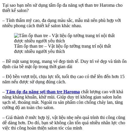
Tại sao bạn nên sử dụng tấm ốp đa năng sợi than tre Haroma cho
thiết kế salon?
– Tính thẩm mỹ cao, đa dạng màu sắc, mẫu mã nên phù hợp với
nhiều phong cách thiết kế salon khác nhau.
Tấm ốp than tre – Vật liệu ốp tường trang trí nội thất
được nhiều người yêu thích
– Bề mặt sang trọng, mang vẻ đẹp tinh tế. Duy trì vẻ đẹp và tính ổn
định của bề mặt ốp trong thời gian dài
– Độ bền vượt trội, chịu lực tốt, tuổi thọ cao có thể lên đến hơn 15
năm nếu được sử dụng đúng cách.
–
Tấm ốp đa năng sợi than tre Haroma
chất lượng cao với khả
năng kháng khuẩn, khử mùi. Giúp duy trì không gian salon luôn
sạch sẽ, thoáng mát. Ngoài ra sản phẩm còn chống cháy lan, tăng
cường độ an toàn cho salon.
– Giá thành ở mức hợp lý, vật liệu nhẹ nên quá trình thi công cũng
dễ dàng hơn. Do đó, bạn sẽ không cần tốn quá nhiều nhân lực cho
việc thi công hoàn thiện salon tóc của mình