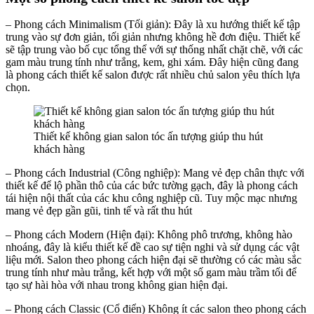
– Phong cách Minimalism (Tối giản): Đây là xu hướng thiết kế tập
trung vào sự đơn giản, tối giản nhưng không hề đơn điệu. Thiết kế
sẽ tập trung vào bố cục tổng thể với sự thống nhất chặt chẽ, với các
gam màu trung tính như trắng, kem, ghi xám. Đây hiện cũng đang
là phong cách thiết kế salon được rất nhiều chủ salon yêu thích lựa
chọn.
Thiết kế không gian salon tóc ấn tượng giúp thu hút
khách hàng
– Phong cách Industrial (Công nghiệp): Mang vẻ đẹp chân thực với
thiết kế để lộ phần thô của các bức tường gạch, đây là phong cách
tái hiện nội thất của các khu công nghiệp cũ. Tuy mộc mạc nhưng
mang vẻ đẹp gần gũi, tinh tế và rất thu hút
– Phong cách Modern (Hiện đại): Không phô trương, không hào
nhoáng, đây là kiểu thiết kế đề cao sự tiện nghi và sử dụng các vật
liệu mới. Salon theo phong cách hiện đại sẽ thường có các màu sắc
trung tính như màu trắng, kết hợp với một số gam màu trầm tối để
tạo sự hài hòa với nhau trong không gian hiện đại.
– Phong cách Classic (Cổ điển) Không ít các salon theo phong cách