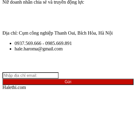
Nữ doanh nhân chia sẻ và truyền động lực
Địa chỉ: Cụm công nghiệp Thanh Oai, Bích Hòa, Hà Nội
0937.569.666 - 0985.669.891
hale.haroma@gmail.com
Giữ
liên lạc với chúng tôi để cập nhật những thông tin mới nhất
về ngành vật liệu.
Halethi.com