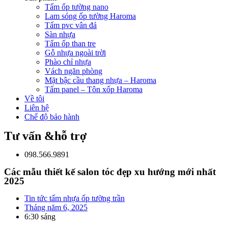
Tấm ốp tường nano
Lam sóng ốp tường Haroma
Tấm pvc vân đá
Sàn nhựa
Tấm ốp than tre
Gỗ nhựa ngoài trời
Phào chỉ nhựa
Vách ngăn phòng
Mặt bậc cầu thang nhựa – Haroma
Tấm panel – Tôn xốp Haroma
Về tôi
Liên hệ
Chế độ bảo hành
Tư vấn &hỗ trợ
098.566.9891
Các mẫu thiết kế salon tóc đẹp xu hướng mới nhất
2025
Tin tức tấm nhựa ốp tường trần
Tháng năm 6, 2025
6:30 sáng