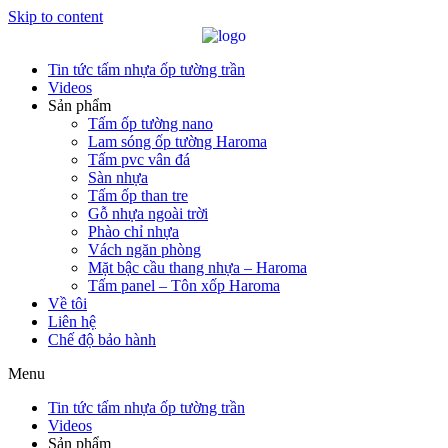
Skip to content
Tin tức tấm nhựa ốp tường trần
Videos
Sản phẩm
Tấm ốp tường nano
Lam sóng ốp tường Haroma
Tấm pvc vân đá
Sàn nhựa
Tấm ốp than tre
Gỗ nhựa ngoài trời
Phào chỉ nhựa
Vách ngăn phòng
Mặt bậc cầu thang nhựa – Haroma
Tấm panel – Tôn xốp Haroma
Về tôi
Liên hệ
Chế độ bảo hành
Menu
Tin tức tấm nhựa ốp tường trần
Videos
Sản phẩm