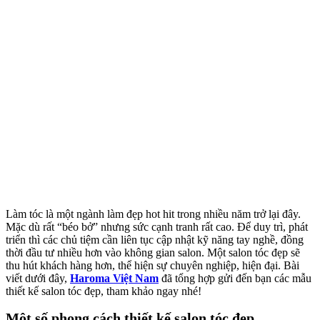
Làm tóc là một ngành làm đẹp hot hit trong nhiều năm trở lại đây.
Mặc dù rất “béo bở” nhưng sức cạnh tranh rất cao. Để duy trì, phát
triển thì các chủ tiệm cần liên tục cập nhật kỹ năng tay nghề, đồng
thời đầu tư nhiều hơn vào không gian salon. Một salon tóc đẹp sẽ
thu hút khách hàng hơn, thể hiện sự chuyên nghiệp, hiện đại. Bài
viết dưới đây,
Haroma Việt Nam
đã tổng hợp gửi đến bạn các mẫu
thiết kế salon tóc đẹp, tham khảo ngay nhé!
Một số phong cách thiết kế salon tóc đẹp