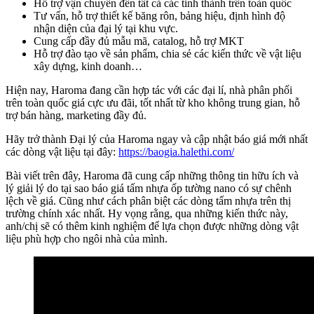
Hỗ trợ vận chuyển đến tất cả các tỉnh thành trên toàn quốc
Tư vấn, hỗ trợ thiết kế băng rôn, bảng hiệu, định hình độ
nhận diện của đại lý tại khu vực.
Cung cấp đầy đủ mẫu mã, catalog, hỗ trợ MKT
Hỗ trợ đào tạo về sản phẩm, chia sẻ các kiến thức về vật liệu
xây dựng, kinh doanh…
Hiện nay, Haroma đang cần hợp tác với các đại lí, nhà phân phối
trên toàn quốc giá cực ưu đãi, tốt nhất từ kho không trung gian, hỗ
trợ bán hàng, marketing đầy đủ.
Hãy trở thành Đại lý của Haroma ngay và cập nhật báo giá mới nhất
các dòng vật liệu tại đây:
https://baogia.halethi.com/
Bài viết trên đây, Haroma đã cung cấp những thông tin hữu ích và
lý giải lý do tại sao báo giá tấm nhựa ốp tường nano có sự chênh
lệch về giá. Cũng như cách phân biệt các dòng tấm nhựa trên thị
trường chính xác nhất. Hy vọng rằng, qua những kiến thức này,
anh/chị sẽ có thêm kinh nghiệm để lựa chọn được những dòng vật
liệu phù hợp cho ngôi nhà của mình.