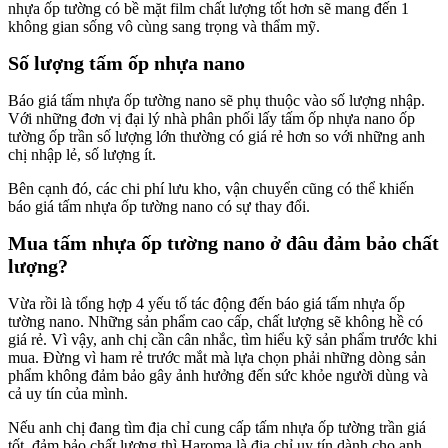
nhựa ốp tường có bề mặt film chất lượng tốt hơn sẽ mang đến 1
không gian sống vô cùng sang trọng và thẩm mỹ.
Số lượng tấm ốp nhựa nano
Báo giá tấm nhựa ốp tường nano sẽ phụ thuộc vào số lượng nhập.
Với những đơn vị đại lý nhà phân phối lấy tấm ốp nhựa nano ốp
tường ốp trần số lượng lớn thường có giá rẻ hơn so với những anh
chị nhập lẻ, số lượng ít.
Bên cạnh đó, các chi phí lưu kho, vận chuyển cũng có thể khiến
báo giá tấm nhựa ốp tường nano có sự thay đổi.
Mua tấm nhựa ốp tường nano ở đâu đảm bảo chất
lượng?
Vừa rồi là tổng hợp 4 yếu tố tác động đến báo giá tấm nhựa ốp
tường nano. Những sản phẩm cao cấp, chất lượng sẽ không hề có
giá rẻ. Vì vậy, anh chị cần cân nhắc, tìm hiểu kỹ sản phẩm trước khi
mua. Đừng vì ham rẻ trước mắt mà lựa chọn phải những dòng sản
phẩm không đảm bảo gây ảnh hưởng đến sức khỏe người dùng và
cả uy tín của mình.
Nếu anh chị đang tìm địa chỉ cung cấp tấm nhựa ốp tường trần giá
tốt, đảm bảo chất lượng thì Haroma là địa chỉ uy tín dành cho anh