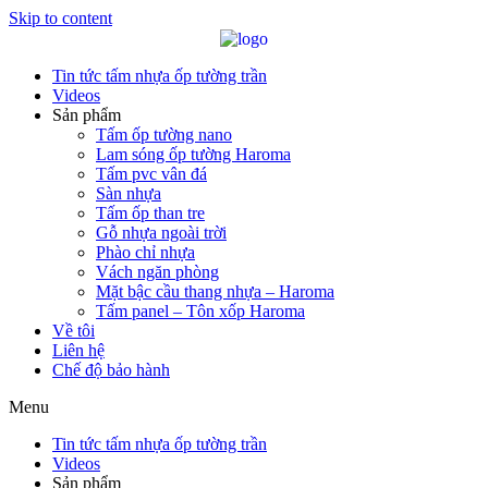
Skip to content
Tin tức tấm nhựa ốp tường trần
Videos
Sản phẩm
Tấm ốp tường nano
Lam sóng ốp tường Haroma
Tấm pvc vân đá
Sàn nhựa
Tấm ốp than tre
Gỗ nhựa ngoài trời
Phào chỉ nhựa
Vách ngăn phòng
Mặt bậc cầu thang nhựa – Haroma
Tấm panel – Tôn xốp Haroma
Về tôi
Liên hệ
Chế độ bảo hành
Menu
Tin tức tấm nhựa ốp tường trần
Videos
Sản phẩm