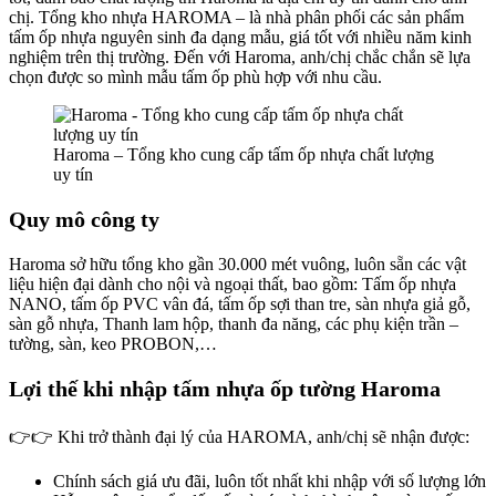
chị. Tổng kho nhựa HAROMA – là nhà phân phối các sản phẩm
tấm ốp nhựa nguyên sinh đa dạng mẫu, giá tốt với nhiều năm kinh
nghiệm trên thị trường. Đến với Haroma, anh/chị chắc chắn sẽ lựa
chọn được so mình mẫu tấm ốp phù hợp với nhu cầu.
Haroma – Tổng kho cung cấp tấm ốp nhựa chất lượng
uy tín
Quy mô công ty
Haroma sở hữu tổng kho gần 30.000 mét vuông, luôn sẵn các vật
liệu hiện đại dành cho nội và ngoại thất, bao gồm: Tấm ốp nhựa
NANO, tấm ốp PVC vân đá, tấm ốp sợi than tre, sàn nhựa giả gỗ,
sàn gỗ nhựa, Thanh lam hộp, thanh đa năng, các phụ kiện trần –
tường, sàn, keo PROBON,…
Lợi thế khi nhập tấm nhựa ốp tường Haroma
👉👉 Khi trở thành đại lý của HAROMA, anh/chị sẽ nhận được:
Chính sách giá ưu đãi, luôn tốt nhất khi nhập với số lượng lớn