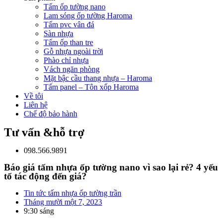
Tấm ốp tường nano
Lam sóng ốp tường Haroma
Tấm pvc vân đá
Sàn nhựa
Tấm ốp than tre
Gỗ nhựa ngoài trời
Phào chỉ nhựa
Vách ngăn phòng
Mặt bậc cầu thang nhựa – Haroma
Tấm panel – Tôn xốp Haroma
Về tôi
Liên hệ
Chế độ bảo hành
Tư vấn &hỗ trợ
098.566.9891
Báo giá tấm nhựa ốp tường nano vì sao lại rẻ? 4 yếu
tố tác động đến giá?
Tin tức tấm nhựa ốp tường trần
Tháng mười một 7, 2023
9:30 sáng