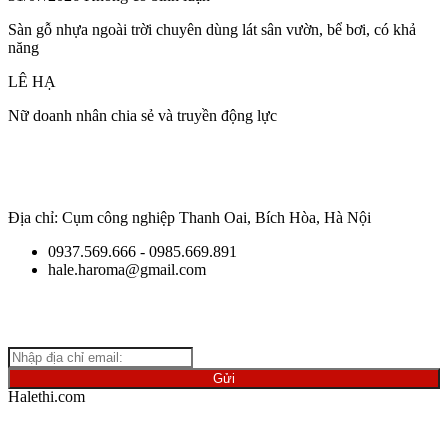
Sàn gỗ nhựa ngoài trời chuyên dùng lát sân vườn, bể bơi, có khả
năng
LÊ HẠ
Nữ doanh nhân chia sẻ và truyền động lực
Địa chỉ: Cụm công nghiệp Thanh Oai, Bích Hòa, Hà Nội
0937.569.666 - 0985.669.891
hale.haroma@gmail.com
Giữ
liên lạc với chúng tôi để cập nhật những thông tin mới nhất
về ngành vật liệu.
Halethi.com