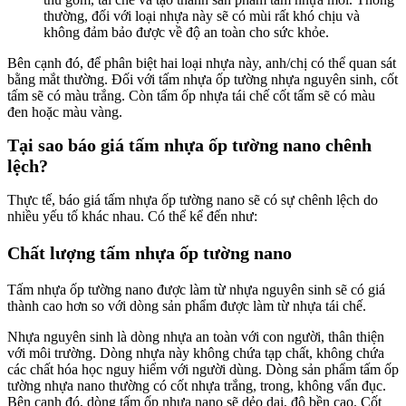
thường, đối với loại nhựa này sẽ có mùi rất khó chịu và
không đảm bảo được về độ an toàn cho sức khỏe.
Bên cạnh đó, để phân biệt hai loại nhựa này, anh/chị có thể quan sát
bằng mắt thường. Đối với tấm nhựa ốp tường nhựa nguyên sinh, cốt
tấm sẽ có màu trắng. Còn tấm ốp nhựa tái chế cốt tấm sẽ có màu
đen hoặc màu vàng.
Tại sao báo giá tấm nhựa ốp tường nano chênh
lệch?
Thực tế, báo giá tấm nhựa ốp tường nano sẽ có sự chênh lệch do
nhiều yếu tố khác nhau. Có thể kể đến như:
Chất lượng tấm nhựa ốp tường nano
Tấm nhựa ốp tường nano được làm từ nhựa nguyên sinh sẽ có giá
thành cao hơn so với dòng sản phẩm được làm từ nhựa tái chế.
Nhựa nguyên sinh là dòng nhựa an toàn với con người, thân thiện
với môi trường. Dòng nhựa này không chứa tạp chất, không chứa
các chất hóa học nguy hiểm với người dùng. Dòng sản phẩm tấm ốp
tường nhựa nano thường có cốt nhựa trắng, trong, không vẩn đục.
Bên cạnh đó, dòng tấm ốp nhựa nano sẽ dẻo dai, độ bền cao. Cốt