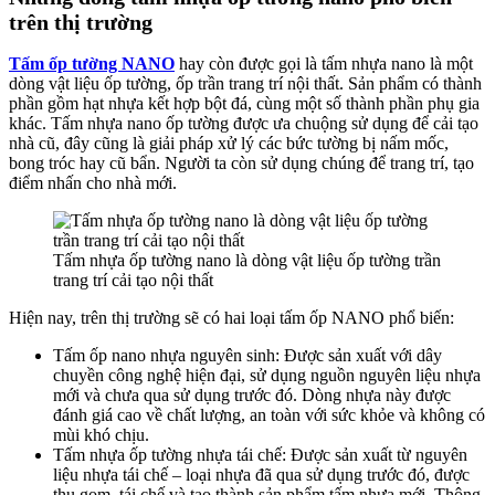
trên thị trường
Tấm ốp tường NANO
hay còn được gọi là tấm nhựa nano là một
dòng vật liệu ốp tường, ốp trần trang trí nội thất. Sản phẩm có thành
phần gồm hạt nhựa kết hợp bột đá, cùng một số thành phần phụ gia
khác. Tấm nhựa nano ốp tường được ưa chuộng sử dụng để cải tạo
nhà cũ, đây cũng là giải pháp xử lý các bức tường bị nấm mốc,
bong tróc hay cũ bẩn. Người ta còn sử dụng chúng để trang trí, tạo
điểm nhấn cho nhà mới.
Tấm nhựa ốp tường nano là dòng vật liệu ốp tường trần
trang trí cải tạo nội thất
Hiện nay, trên thị trường sẽ có hai loại tấm ốp NANO phổ biến:
Tấm ốp nano nhựa nguyên sinh: Được sản xuất với dây
chuyền công nghệ hiện đại, sử dụng nguồn nguyên liệu nhựa
mới và chưa qua sử dụng trước đó. Dòng nhựa này được
đánh giá cao về chất lượng, an toàn với sức khỏe và không có
mùi khó chịu.
Tấm nhựa ốp tường nhựa tái chế: Được sản xuất từ nguyên
liệu nhựa tái chế – loại nhựa đã qua sử dụng trước đó, được
thu gom, tái chế và tạo thành sản phẩm tấm nhựa mới. Thông