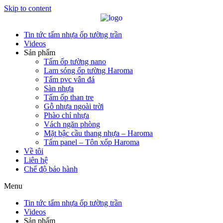
Skip to content
Tin tức tấm nhựa ốp tường trần
Videos
Sản phẩm
Tấm ốp tường nano
Lam sóng ốp tường Haroma
Tấm pvc vân đá
Sàn nhựa
Tấm ốp than tre
Gỗ nhựa ngoài trời
Phào chỉ nhựa
Vách ngăn phòng
Mặt bậc cầu thang nhựa – Haroma
Tấm panel – Tôn xốp Haroma
Về tôi
Liên hệ
Chế độ bảo hành
Menu
Tin tức tấm nhựa ốp tường trần
Videos
Sản phẩm