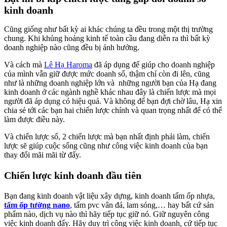
kinh doanh
Cũng giống như bất kỳ ai khác chúng ta đều trong một thị trường
chung. Khi khủng hoảng kinh tế toàn cầu đang diễn ra thì bất kỳ
doanh nghiệp nào cũng đều bị ảnh hưởng.
Và cách mà
Lê Hạ Haroma
đã áp dụng để giúp cho doanh nghiệp
của mình vẫn giữ được mức doanh số, thậm chí còn đi lên, cũng
như là những doanh nghiệp lớn và những người bạn của Hạ đang
kinh doanh ở các ngành nghề khác nhau đây là chiến lược mà mọi
người đã áp dụng có hiệu quả. Và không để bạn đợi chờ lâu, Hạ xin
chia sẻ tới các bạn hai chiến lược chính và quan trọng nhất để có thể
làm được điều này.
Và chiến lược số, 2 chiến lược mà bạn nhất định phải làm, chiến
lược sẽ giúp cuộc sống cũng như công việc kinh doanh của bạn
thay đổi mãi mãi từ đấy.
Chiến lược kinh doanh đầu tiên
Bạn đang kinh doanh vật liệu xây dựng, kinh doanh tấm ốp nhựa,
tấm ốp tường nano
, tấm pvc vân đá, lam sóng,… hay bất cứ sản
phẩm nào, dịch vụ nào thì hãy tiếp tục giữ nó. Giữ nguyên công
việc kinh doanh đấy. Hãy duy trì công việc kinh doanh, cứ tiếp tục