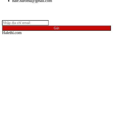
hale.haroma@gmail.com
Giữ
liên lạc với chúng tôi để cập nhật những thông tin mới nhất
về ngành vật liệu.
Halethi.com