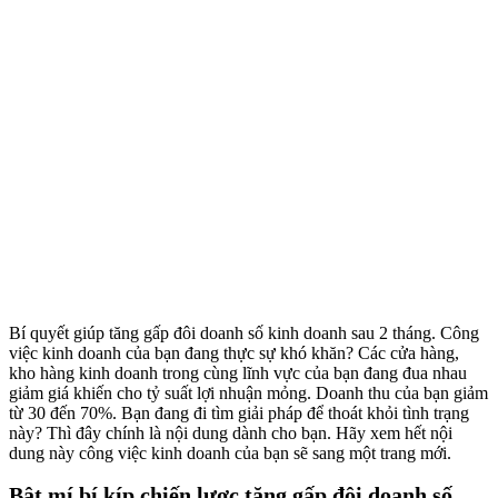
Bí quyết giúp tăng gấp đôi doanh số kinh doanh sau 2 tháng. Công
việc kinh doanh của bạn đang thực sự khó khăn? Các cửa hàng,
kho hàng kinh doanh trong cùng lĩnh vực của bạn đang đua nhau
giảm giá khiến cho tỷ suất lợi nhuận mỏng. Doanh thu của bạn giảm
từ 30 đến 70%. Bạn đang đi tìm giải pháp để thoát khỏi tình trạng
này? Thì đây chính là nội dung dành cho bạn. Hãy xem hết nội
dung này công việc kinh doanh của bạn sẽ sang một trang mới.
Bật mí bí kíp chiến lược tăng gấp đôi doanh số