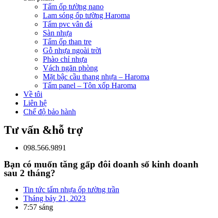
Tấm ốp tường nano
Lam sóng ốp tường Haroma
Tấm pvc vân đá
Sàn nhựa
Tấm ốp than tre
Gỗ nhựa ngoài trời
Phào chỉ nhựa
Vách ngăn phòng
Mặt bậc cầu thang nhựa – Haroma
Tấm panel – Tôn xốp Haroma
Về tôi
Liên hệ
Chế độ bảo hành
Tư vấn &hỗ trợ
098.566.9891
Bạn có muốn tăng gấp đôi doanh số kinh doanh
sau 2 tháng?
Tin tức tấm nhựa ốp tường trần
Tháng bảy 21, 2023
7:57 sáng