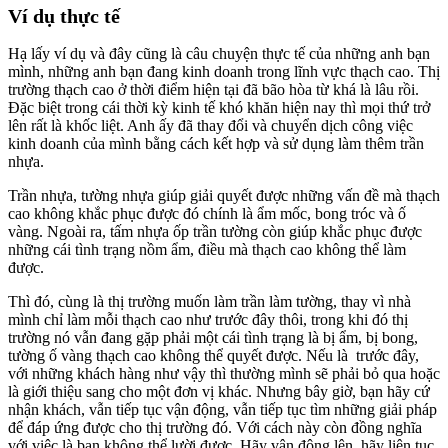
Ví dụ thực tế
Hạ lấy ví dụ và đây cũng là câu chuyện thực tế của những anh bạn
mình, những anh bạn đang kinh doanh trong lĩnh vực thạch cao. Thị
trường thạch cao ở thời điểm hiện tại đã bão hòa từ khá là lâu rồi.
Đặc biệt trong cái thời kỳ kinh tế khó khăn hiện nay thì mọi thứ trở
lên rất là khốc liệt. Anh ấy đã thay đổi và chuyển dịch công việc
kinh doanh của mình bằng cách kết hợp và sử dụng làm thêm trần
nhựa.
Trần nhựa, tường nhựa giúp giải quyết được những vấn đề mà thạch
cao không khắc phục được đó chính là ẩm mốc, bong tróc và ố
vàng. Ngoài ra, tấm nhựa ốp trần tường còn giúp khắc phục được
những cái tình trạng nồm ẩm, điều mà thạch cao không thể làm
được.
Thì đó, cùng là thị trường muốn làm trần làm tường, thay vì nhà
mình chỉ làm mỗi thạch cao như trước đây thôi, trong khi đó thị
trường nó vẫn đang gặp phải một cái tình trạng là bị ẩm, bị bong,
tường ố vàng thạch cao không thể quyết được. Nếu là trước đây,
với những khách hàng như vậy thì thường mình sẽ phải bỏ qua hoặc
là giới thiệu sang cho một đơn vị khác. Nhưng bây giờ, bạn hãy cứ
nhận khách, vẫn tiếp tục vận động, vẫn tiếp tục tìm những giải pháp
để đáp ứng được cho thị trường đó. Với cách này còn đồng nghĩa
với việc là bạn không thể lười được. Hãy vận động lên, hãy liên tục