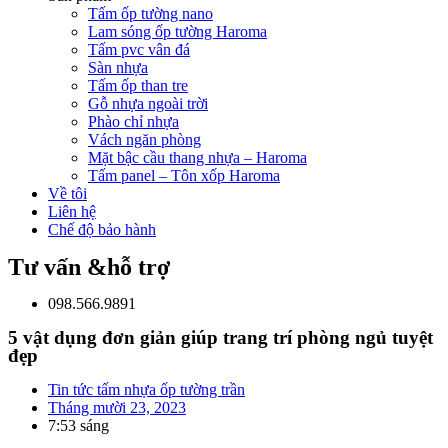
Tấm ốp tường nano
Lam sóng ốp tường Haroma
Tấm pvc vân đá
Sàn nhựa
Tấm ốp than tre
Gỗ nhựa ngoài trời
Phào chỉ nhựa
Vách ngăn phòng
Mặt bậc cầu thang nhựa – Haroma
Tấm panel – Tôn xốp Haroma
Về tôi
Liên hệ
Chế độ bảo hành
Tư vấn &hỗ trợ
098.566.9891
5 vật dụng đơn giản giúp trang trí phòng ngủ tuyệt
đẹp
Tin tức tấm nhựa ốp tường trần
Tháng mười 23, 2023
7:53 sáng