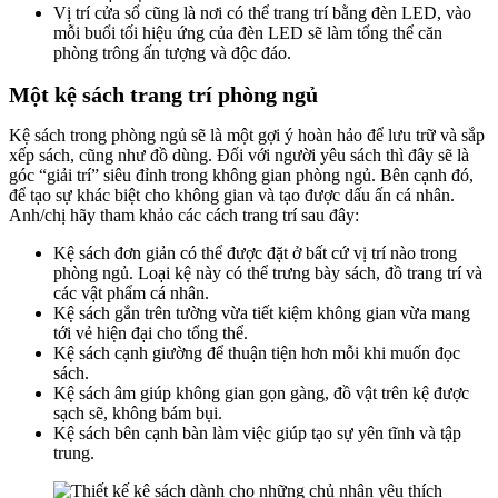
Vị trí cửa sổ cũng là nơi có thể trang trí bằng đèn LED, vào
mỗi buổi tối hiệu ứng của đèn LED sẽ làm tổng thể căn
phòng trông ấn tượng và độc đáo.
Một kệ sách trang trí phòng ngủ
Kệ sách trong phòng ngủ sẽ là một gợi ý hoàn hảo để lưu trữ và sắp
xếp sách, cũng như đồ dùng. Đối với người yêu sách thì đây sẽ là
góc “giải trí” siêu đỉnh trong không gian phòng ngủ. Bên cạnh đó,
để tạo sự khác biệt cho không gian và tạo được dấu ấn cá nhân.
Anh/chị hãy tham khảo các cách trang trí sau đây:
Kệ sách đơn giản có thể được đặt ở bất cứ vị trí nào trong
phòng ngủ. Loại kệ này có thể trưng bày sách, đồ trang trí và
các vật phẩm cá nhân.
Kệ sách gắn trên tường vừa tiết kiệm không gian vừa mang
tới vẻ hiện đại cho tổng thể.
Kệ sách cạnh giường để thuận tiện hơn mỗi khi muốn đọc
sách.
Kệ sách âm giúp không gian gọn gàng, đồ vật trên kệ được
sạch sẽ, không bám bụi.
Kệ sách bên cạnh bàn làm việc giúp tạo sự yên tĩnh và tập
trung.