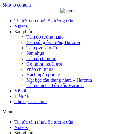
Skip to content
Tin tức tấm nhựa ốp tường trần
Videos
Sản phẩm
Tấm ốp tường nano
Lam sóng ốp tường Haroma
Tấm pvc vân đá
Sàn nhựa
Tấm ốp than tre
Gỗ nhựa ngoài trời
Phào chỉ nhựa
Vách ngăn phòng
Mặt bậc cầu thang nhựa – Haroma
Tấm panel – Tôn xốp Haroma
Về tôi
Liên hệ
Chế độ bảo hành
Menu
Tin tức tấm nhựa ốp tường trần
Videos
Sản phẩm