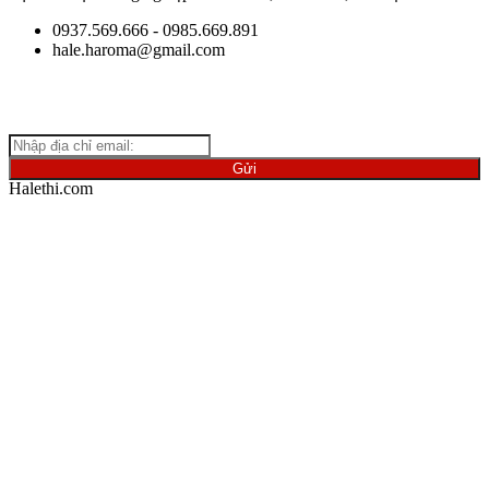
0937.569.666 - 0985.669.891
hale.haroma@gmail.com
Giữ
liên lạc với chúng tôi để cập nhật những thông tin mới nhất
về ngành vật liệu.
Halethi.com