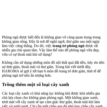
Phòng ngủ được biết đến là không gian vô cùng quan trọng trong
không gian sống. Đây là nơi để nghỉ ngơi, thư giãn sau một ngày
làm việc căng thẳng. Do đó, việc
trang trí phòng ngủ
được rất
nhiều gia chủ quan tâm. Vậy làm thế nào để phòng ngủ vừa đẹp,
vừa có sự thoải mái khi sử dụng?
Không cần sử dụng những món đồ nội thất quá đắt tiền, hãy ưu tiên
sự đơn giản, thoải mái và thư giãn. Trong bài viết dưới đây,
HAROMA sẽ gợi ý tới bạn 6 món đồ trang trí đơn giản, tinh tế để
phòng ngủ trở nên ấn tượng hơn.
Trồng thêm một số loại cây xanh
Các loại cây xanh có khả năng lọc không khí được khá nhiều gia
chủ lựa chọn cho không gian phòng ngủ. Một không gian xanh,
tươi mát với cây xanh sẽ tạo cảm giác thư giãn, thoải mái khi làm
việc và nghỉ ngơi. Chỉ cần một chậu sen đá nhỏ hay chậu cây xanh