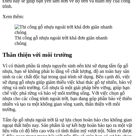
Điều này sẽ giúp bạn yên tâm hơn về độ bền và thẩm mỹ của công
trình.
Xem thêm:
Thi công gỗ nhựa ngoài trời khá đơn giản nhanh
chóng
Thân thiện với môi trường
Vì có thành phần là nhựa nguyên sinh nên khi sử dụng tấm ốp gỗ
nhựa, bạn sẽ không phải lo lắng về chất lượng, độ an toàn hay sản
sinh ra các chất độc hại trong quá trình sử dụng. Bên cạnh đó, việc
sử dụng gỗ nhựa giúp giảm thiểu việc khai thác gỗ tự nhiên, bảo vệ
rừng và môi trường. Gỗ nhựa là một giải pháp bền vững, giúp hạn
chế việc phá rừng và bảo vệ môi trường sống. Với việc chọn gỗ
nhựa cho các công trình ngoài trời, bạn đang góp phần bảo vệ thiên
nhiên và tạo ra một không gian sống xanh, thân thiện với môi
trường.
Tấm ốp gỗ nhựa ngoài trời là sự lựa chọn hoàn hảo cho không gian
ngoại thất hiện nay. Sản phẩm là sự kết hợp hoàn hảo tạo ra một vật
liệu vừa có độ bền cao vừa có tính thẩm mỹ vượt trội. Nắm rõ được