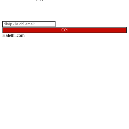
Giữ
liên lạc với chúng tôi để cập nhật những thông tin mới nhất
về ngành vật liệu.
Halethi.com